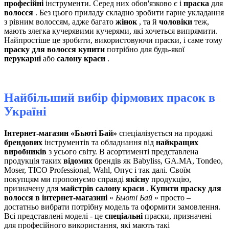
професійні
інструменти. Серед них обов'язково є і
праска
для
волосся
. Без цього приладу складно зробити гарне укладання
з рівним волоссям, адже багато
жінок
, та й
чоловіки
теж,
мають злегка кучерявими кучерями, які хочеться випрямити.
Найпростіше це зробити, використовуючи праски, і саме тому
праску для волосся купити
потрібно для будь-якої
перукарні
або
салону краси
.
Найбільший вибір фірмових прасок в
Україні
Інтернет-магазин «Бьюті Бай»
спеціалізується на продажі
брендових
інструментів та обладнання від
найкращих
виробників
з усього світу. В асортименті представлена ​​
продукція таких
відомих
брендів як Babyliss, GA.MA, Tondeo,
Moser, TICO Professional, Wahl, Опус і так далі. Своїм
покупцям ми пропонуємо справді
якісну
продукцію,
призначену для
майстрів салону краси
.
Купити праску для
волосся в інтернет-магазині
«
Бьюті Бай
» просто –
достатньо вибрати потрібну модель та оформити замовлення.
Всі представлені моделі - це
спеціальні
праски, призначені
для професійного використання, які мають такі