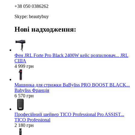
+38 050 0386262
Skype: beautybuy
Нові надходження:
Фен JRL Forte Pro Black 2400W кейс розпилювач... JRL
США
4 999 грн
Машинка для стрижки BaByliss PRO BOOST BLACK...
Babyliss Франція
6 570 грн
Професійний шейвер TICO Professional Pro ASSIST...
TICO Professional
2 180 грн