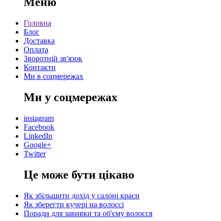
Меню
Головна
Блог
Доставка
Оплата
Зворотній зв'язок
Контакти
Ми в соцмережах
Ми у соцмережах
instagram
Facebook
LinkedIn
Google+
Twitter
Це може бути цікаво
Як збільшити дохід у салоні краси
Як зберегти кучері на волоссі
Поради для завивки та об'єму волосся