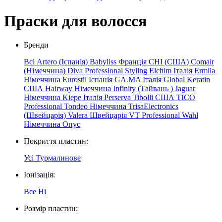
Праски для волосся
Бренди
Всі
Artero (Іспанія)
Babyliss Франція
CHI (США)
Comair
(Німеччина)
Diva Professional Styling
Elchim
Італія
Ermila
Німеччина
Eurostil Іспанія
GA.MA Італія
Global Keratin
США
Hairway Німеччина
Infinity
(Тайвань
)
Jaguar
Німеччина
Kiepe
Італія
Perserva
Tibolli США
TICO
Professional
Tondeo Німеччина
TrisaElectronics
(Швейцарія)
Valera Швейцарія
VT Professional
Wahl
Німеччина
Опус
Покриття пластин:
Усі
Турмалинове
Іонізація:
Все
Ні
Розмір пластин: