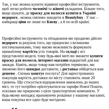
Так, у нас можна купити відмінні професійні інструменти,
щоб легко робити
чоловічі
та
жіночі
укладання. Більше того,
якщо шукати, де
праску для волосся купити в Україні
недорого
, можна сміливо заходити в
Beautybuy
. У нас –
найкращі
ціни
не лише по
Києву
, а й по всій країні.
Професійні інструменти та обладнання ми продаємо дійсно
недорого
за рахунок того, що працюємо з великими
постачальниками, тому маємо можливість формувати
привабливу
вартість
усіх товарів. На
складі
є всі
представлені моделі, тому будь-якої миті ви зможете
купити
праску для волосся, інтернет-магазин
відкритий для вас
завжди. Навіть, якщо товар вам потрібен терміново, ми
зможемо його
швидко
доставити, і
доставка
обійдеться вам
дешево
.
Скільки
коштує
послуга? Для зареєстрованих
покупців вартість доставки по місту становить лише 20
гривень. Що стосується відправлення замовлень до інших
міст, то тут потрібно орієнтуватися на тарифи Нової Пошти,
оскільки ми працюємо з цією транспортною компанією. У
будь-якому випадку, враховуючи розцінки у нашому магазині,
ваша покупка все одно буде вигідною.