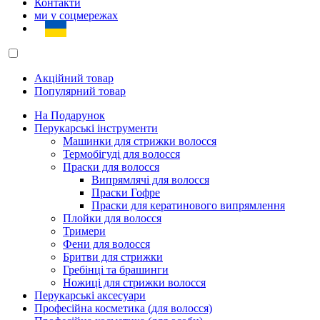
Контакти
ми у соцмережах
Акційний товар
Популярний товар
На Подарунок
Перукарські інструменти
Машинки для стрижки волосся
Термобігуді для волосся
Праски для волосся
Випрямлячі для волосся
Праски Гофре
Праски для кератинового випрямлення
Плойки для волосся
Тримери
Фени для волосся
Бритви для стрижки
Гребінці та брашинги
Ножиці для стрижки волосся
Перукарські аксесуари
Професійна косметика (для волосся)