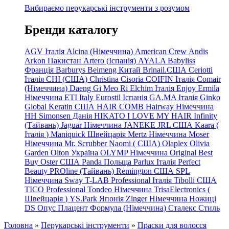
Вибираємо перукарські інструменти з розумом
Бренди каталогу
AGV Італія
Alcina (Німеччина)
American Crew
Andis
Arkon Пакистан
Artero (Іспанія)
AYALA
Babyliss
Франція
Barburys
Beimeng Китай
Brinail.США
Ceriotti
Італія
CHI (США)
Christina
Cisoria
COIFIN Італія
Comair
(Німеччина) Daeng
Gi
Meo
Ri
Elchim Італія
Enjoy
Ermila
Німеччина
ETI Italy
Eurostil Іспанія
GA.MA Італія
Ginko
Global Keratin США
HAIR COMB
Hairway Німеччина
HH Simonsen Данія
HIKATO
I LOVE MY HAIR
Infinity
(Тайвань)
Jaguar Німеччина
JANEKE
JRL
США
Kaara
(
Італія
)
Maniquick Швейцарія
Mertz Німеччина
Moser
Німеччина
Mr. Scrubber Naomi
(
США)
Olaplex
Olivia
Garden
Olton Україна
OLYMP Німеччина
Original Best
Buy
Oster США
Panda Польща
Parlux Італія
Perfect
Beauty
PROline (Тайвань)
Remington США
SPL
Німеччина
Sway
T-LAB Professional Італія
Tibolli США
TICO
Professional
Tondeo
Німеччина
TrisaElectronics (
Швейцарія
)
YS.Park Японія
Zinger Німеччина
Ножиці
DS
Опус
Плацент Формула (Німеччина)
Сталекс
Стиль
Головна
»
Перукарські інструменти
»
Праски для волосся