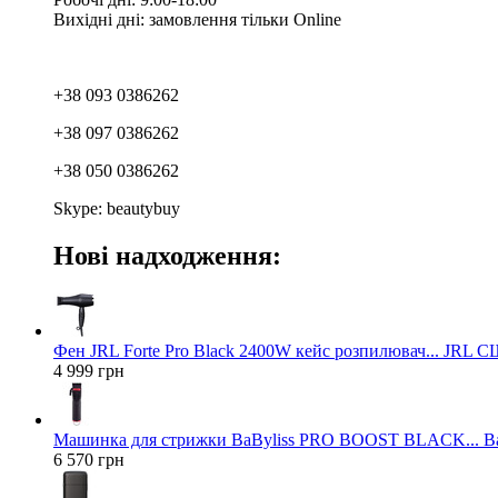
Вихідні дні: замовлення тільки Online
+38 093 0386262
+38 097 0386262
+38 050 0386262
Skype: beautybuy
Нові надходження:
Фен JRL Forte Pro Black 2400W кейс розпилювач... JRL 
4 999 грн
Машинка для стрижки BaByliss PRO BOOST BLACK... Ba
6 570 грн