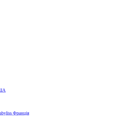
США
byliss Франція