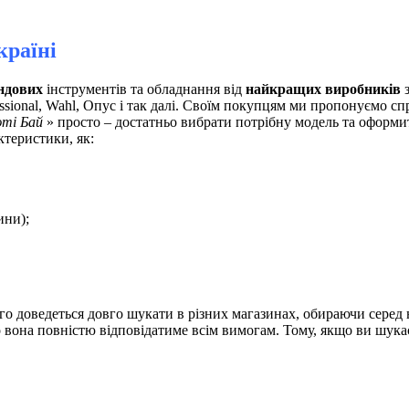
країні
ндових
інструментів та обладнання від
найкращих виробників
з
ssional, Wahl, Опус і так далі. Своїм покупцям ми пропонуємо сп
ті Бай
» просто – достатньо вибрати потрібну модель та оформит
ктеристики, як:
ини);
го доведеться довго шукати в різних магазинах, обираючи серед
о вона повністю відповідатиме всім вимогам. Тому, якщо ви шука