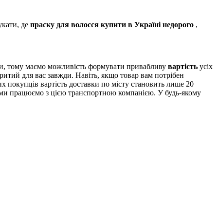
укати, де
праску для волосся купити в Україні недорого
,
ми, тому маємо можливість формувати привабливу
вартість
усіх
ритий для вас завжди. Навіть, якщо товар вам потрібен
х покупців вартість доставки по місту становить лише 20
и ми працюємо з цією транспортною компанією. У будь-якому