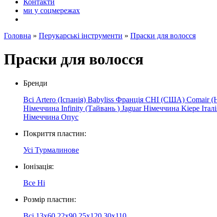
Контакти
ми у соцмережах
Головна
»
Перукарські інструменти
»
Праски для волосся
Праски для волосся
Бренди
Всі
Artero (Іспанія)
Babyliss Франція
CHI (США)
Comair (
Німеччина
Infinity
(Тайвань
)
Jaguar
Німеччина
Kiepe
Італ
Німеччина
Опус
Покриття пластин:
Усі
Турмалинове
Іонізація:
Все
Ні
Розмір пластин:
Всі
13x60
22х90
25x120
30x110