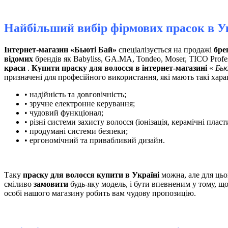
Найбільший вибір фірмових прасок в У
Інтернет-магазин «Бьюті Бай»
спеціалізується на продажі
бре
відомих
брендів як Babyliss, GA.MA, Tondeo, Moser, TICO Profe
краси
.
Купити праску для волосся в інтернет-магазині
«
Бью
призначені для професійного використання, які мають такі хара
• надійність та довговічність;
• зручне електронне керування;
• чудовий функціонал;
• різні системи захисту волосся (іонізація, керамічні пласт
• продумані системи безпеки;
• ергономічний та привабливий дизайн.
Таку
праску для волосся купити в Україні
можна, але для цьо
сміливо
замовити
будь-яку модель, і бути впевненим у тому, щ
особі нашого магазину робить вам чудову пропозицію.