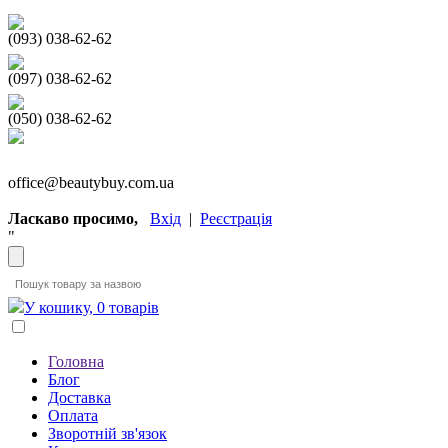
(093) 038-62-62
(097) 038-62-62
(050) 038-62-62
office@beautybuy.com.ua
Ласкаво просимо,
Вхід
|
Реєстрація
"
У кошику, 0 товарів
Головна
Блог
Доставка
Оплата
Зворотній зв'язок