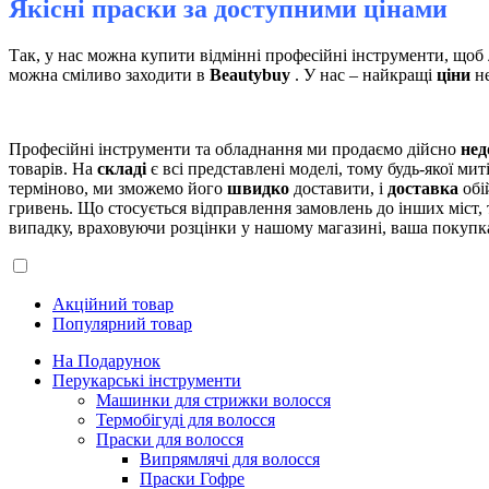
Якісні праски за доступними цінами
Так, у нас можна купити відмінні професійні інструменти, щоб
можна сміливо заходити в
Beautybuy
. У нас – найкращі
ціни
не
Професійні інструменти та обладнання ми продаємо дійсно
нед
товарів. На
складі
є всі представлені моделі, тому будь-якої ми
терміново, ми зможемо його
швидко
доставити, і
доставка
обі
гривень. Що стосується відправлення замовлень до інших міст,
випадку, враховуючи розцінки у нашому магазині, ваша покупка
Акційний товар
Популярний товар
На Подарунок
Перукарські інструменти
Машинки для стрижки волосся
Термобігуді для волосся
Праски для волосся
Випрямлячі для волосся
Праски Гофре