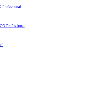
 Professional
O Professional
al