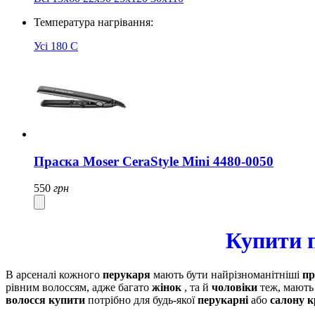
Температура нагрівання:
Усі
180 C
Праска Moser CeraStyle Mini 4480-0050
550
грн
Купити п
В арсеналі кожного
перукаря
мають бути найрізноманітніші
пр
рівним волоссям, адже багато
жінок
, та й
чоловіки
теж, мають 
волосся купити
потрібно для будь-якої
перукарні
або
салону к