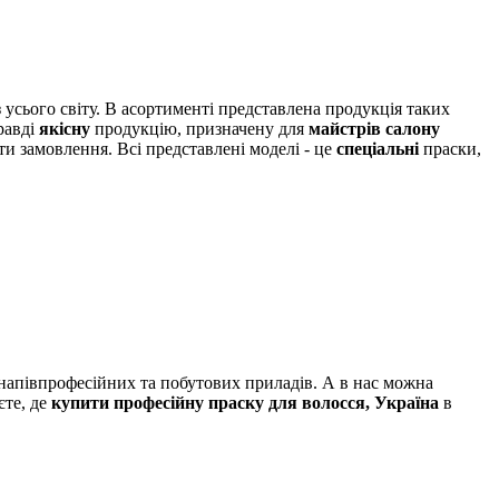
 усього світу. В асортименті представлена ​​продукція таких
равді
якісну
продукцію, призначену для
майстрів салону
и замовлення. Всі представлені моделі - це
спеціальні
праски,
 напівпрофесійних та побутових приладів. А в нас можна
єте, де
купити професійну праску для волосся, Україна
в