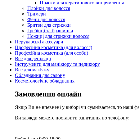
Праски для кератинового випрямлення
Плойки для волосся
Тримери
Фени для волосся
Бритви для стрижки
Гребінці та брашинги
Ножиці для стрижки волосся
Перукарські аксесуари
Професійна косметика (для волосся)
Професійна косметика (для особи)
Все для депіляції
Інструменти для манікюру та педикюру
Все для макіяжу
Обладнання для салону
Косметологічне обладнання
Замовлення онлайн
Якщо Ви не впевнені у виборі чи сумніваєтеся, то наші ф
Ви завжди можете поставити запитання по телефону:
Робочі дні: 9:00-18:00