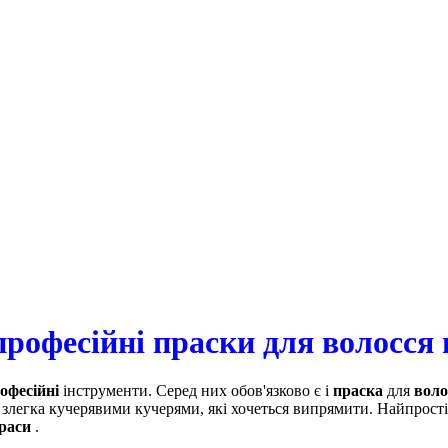
рофесійні праски для волосся 
офесійні
інструменти. Серед них обов'язково є і
праска
для
воло
злегка кучерявими кучерями, які хочеться випрямити. Найпрості
раси
.