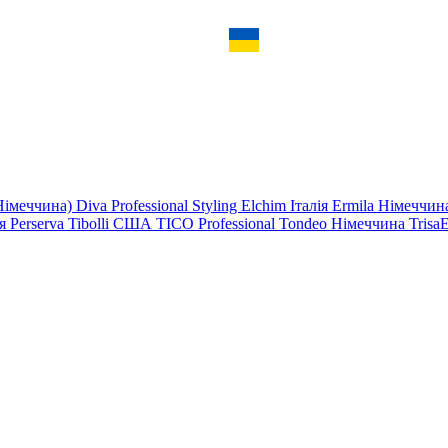
Німеччина)
Diva Professional Styling
Elchim
Італія
Ermila Німеччи
ія
Perserva
Tibolli США
TICO Professional
Tondeo Німеччина
Trisa