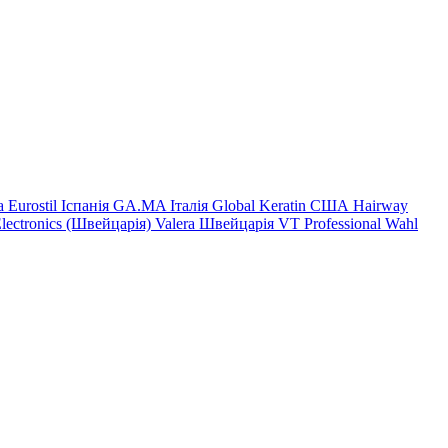
на
Eurostil Іспанія
GA.MA Італія
Global Keratin США
Hairway
Electronics (Швейцарія)
Valera Швейцарія
VT Professional
Wahl