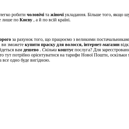
 легко робити
чоловічі
та
жіночі
укладання. Більше того, якщо ш
 лише по
Києву
, а й по всій країні.
орого
за рахунок того, що працюємо з великими постачальника
ті ви зможете
купити праску для волосся, інтернет-магазин
відк
йдеться вам
дешево
.
Скільки
коштує
послуга? Для зареєстровани
 то тут потрібно орієнтуватися на тарифи Нової Пошти, оскільк
 все одно буде вигідною.