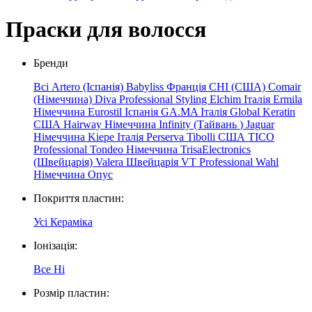
Праски для волосся
Бренди
Всі
Artero (Іспанія)
Babyliss Франція
CHI (США)
Comair
(Німеччина)
Diva Professional Styling
Elchim
Італія
Ermila
Німеччина
Eurostil Іспанія
GA.MA Італія
Global Keratin
США
Hairway Німеччина
Infinity
(Тайвань
)
Jaguar
Німеччина
Kiepe
Італія
Perserva
Tibolli США
TICO
Professional
Tondeo Німеччина
TrisaElectronics
(Швейцарія)
Valera Швейцарія
VT Professional
Wahl
Німеччина
Опус
Покриття пластин:
Усі
Кераміка
Іонізація:
Все
Ні
Розмір пластин: