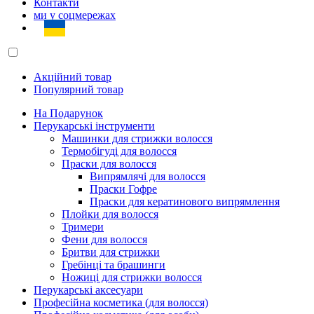
Контакти
ми у соцмережах
Акційний товар
Популярний товар
На Подарунок
Перукарські інструменти
Машинки для стрижки волосся
Термобігуді для волосся
Праски для волосся
Випрямлячі для волосся
Праски Гофре
Праски для кератинового випрямлення
Плойки для волосся
Тримери
Фени для волосся
Бритви для стрижки
Гребінці та брашинги
Ножиці для стрижки волосся
Перукарські аксесуари
Професійна косметика (для волосся)