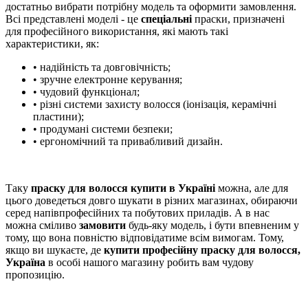
достатньо вибрати потрібну модель та оформити замовлення.
Всі представлені моделі - це
спеціальні
праски, призначені
для професійного використання, які мають такі
характеристики, як:
• надійність та довговічність;
• зручне електронне керування;
• чудовий функціонал;
• різні системи захисту волосся (іонізація, керамічні
пластини);
• продумані системи безпеки;
• ергономічний та привабливий дизайн.
Таку
праску для волосся купити в Україні
можна, але для
цього доведеться довго шукати в різних магазинах, обираючи
серед напівпрофесійних та побутових приладів. А в нас
можна сміливо
замовити
будь-яку модель, і бути впевненим у
тому, що вона повністю відповідатиме всім вимогам. Тому,
якщо ви шукаєте, де
купити професійну праску для волосся,
Україна
в особі нашого магазину робить вам чудову
пропозицію.