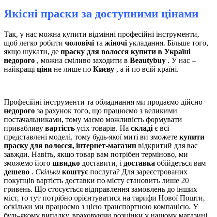
Якісні праски за доступними цінами
Так, у нас можна купити відмінні професійні інструменти,
щоб легко робити
чоловічі
та
жіночі
укладання. Більше того,
якщо шукати, де
праску для волосся купити в Україні
недорого
, можна сміливо заходити в
Beautybuy
. У нас –
найкращі
ціни
не лише по
Києву
, а й по всій країні.
Професійні інструменти та обладнання ми продаємо дійсно
недорого
за рахунок того, що працюємо з великими
постачальниками, тому маємо можливість формувати
привабливу
вартість
усіх товарів. На
складі
є всі
представлені моделі, тому будь-якої миті ви зможете
купити
праску для волосся, інтернет-магазин
відкритий для вас
завжди. Навіть, якщо товар вам потрібен терміново, ми
зможемо його
швидко
доставити, і
доставка
обійдеться вам
дешево
.
Скільки
коштує
послуга? Для зареєстрованих
покупців вартість доставки по місту становить лише 20
гривень. Що стосується відправлення замовлень до інших
міст, то тут потрібно орієнтуватися на тарифи Нової Пошти,
оскільки ми працюємо з цією транспортною компанією. У
будь-якому випадку, враховуючи розцінки у нашому магазині,