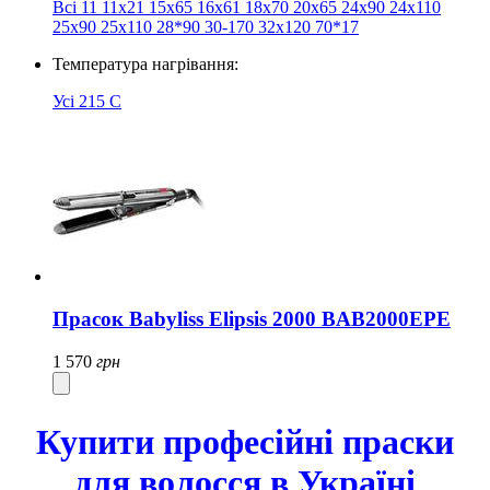
Всі
11
11х21
15x65
16x61
18x70
20х65
24x90
24х110
25x90
25х110
28*90
30-170
32х120
70*17
Температура нагрівання:
Усі
215 C
Прасок Babyliss Elipsis 2000 BAB2000EPE
1 570
грн
Купити професійні праски
для волосся в Україні