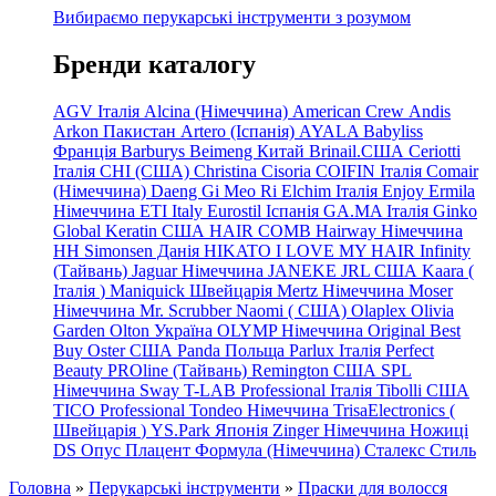
Вибираємо перукарські інструменти з розумом
Бренди каталогу
AGV Італія
Alcina (Німеччина)
American Crew
Andis
Arkon Пакистан
Artero (Іспанія)
AYALA
Babyliss
Франція
Barburys
Beimeng Китай
Brinail.США
Ceriotti
Італія
CHI (США)
Christina
Cisoria
COIFIN Італія
Comair
(Німеччина) Daeng
Gi
Meo
Ri
Elchim Італія
Enjoy
Ermila
Німеччина
ETI Italy
Eurostil Іспанія
GA.MA Італія
Ginko
Global Keratin США
HAIR COMB
Hairway Німеччина
HH Simonsen Данія
HIKATO
I LOVE MY HAIR
Infinity
(Тайвань)
Jaguar Німеччина
JANEKE
JRL
США
Kaara
(
Італія
)
Maniquick Швейцарія
Mertz Німеччина
Moser
Німеччина
Mr. Scrubber Naomi
(
США)
Olaplex
Olivia
Garden
Olton Україна
OLYMP Німеччина
Original Best
Buy
Oster США
Panda Польща
Parlux Італія
Perfect
Beauty
PROline (Тайвань)
Remington США
SPL
Німеччина
Sway
T-LAB Professional Італія
Tibolli США
TICO
Professional
Tondeo
Німеччина
TrisaElectronics (
Швейцарія
)
YS.Park Японія
Zinger Німеччина
Ножиці
DS
Опус
Плацент Формула (Німеччина)
Сталекс
Стиль
Головна
»
Перукарські інструменти
»
Праски для волосся