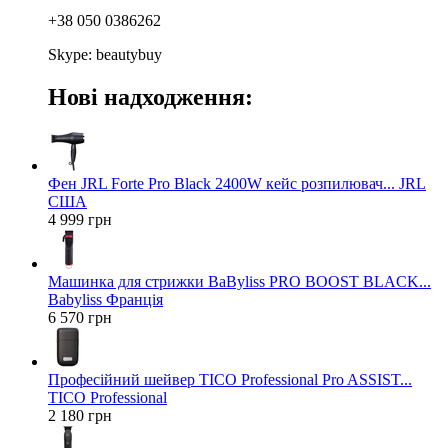
+38 050 0386262
Skype: beautybuy
Нові надходження:
Фен JRL Forte Pro Black 2400W кейс розпилювач... JRL
США
4 999 грн
Машинка для стрижки BaByliss PRO BOOST BLACK...
Babyliss Франція
6 570 грн
Професійний шейвер TICO Professional Pro ASSIST...
TICO Professional
2 180 грн