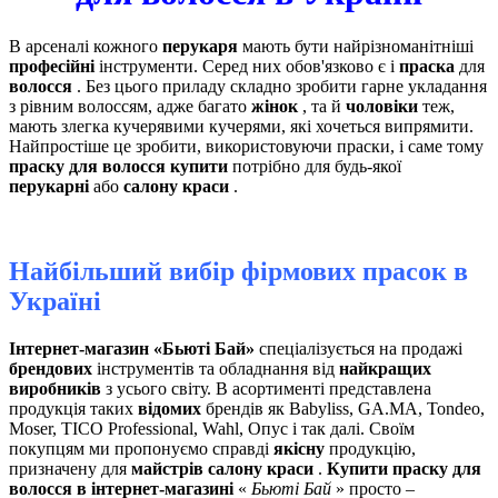
В арсеналі кожного
перукаря
мають бути найрізноманітніші
професійні
інструменти. Серед них обов'язково є і
праска
для
волосся
. Без цього приладу складно зробити гарне укладання
з рівним волоссям, адже багато
жінок
, та й
чоловіки
теж,
мають злегка кучерявими кучерями, які хочеться випрямити.
Найпростіше це зробити, використовуючи праски, і саме тому
праску для волосся купити
потрібно для будь-якої
перукарні
або
салону краси
.
Найбільший вибір фірмових прасок в
Україні
Інтернет-магазин «Бьюті Бай»
спеціалізується на продажі
брендових
інструментів та обладнання від
найкращих
виробників
з усього світу. В асортименті представлена ​​
продукція таких
відомих
брендів як Babyliss, GA.MA, Tondeo,
Moser, TICO Professional, Wahl, Опус і так далі. Своїм
покупцям ми пропонуємо справді
якісну
продукцію,
призначену для
майстрів салону краси
.
Купити праску для
волосся в інтернет-магазині
«
Бьюті Бай
» просто –