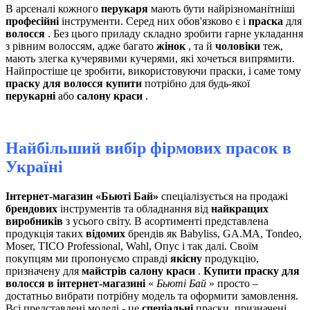
В арсеналі кожного
перукаря
мають бути найрізноманітніші
професійні
інструменти. Серед них обов'язково є і
праска
для
волосся
. Без цього приладу складно зробити гарне укладання
з рівним волоссям, адже багато
жінок
, та й
чоловіки
теж,
мають злегка кучерявими кучерями, які хочеться випрямити.
Найпростіше це зробити, використовуючи праски, і саме тому
праску для волосся купити
потрібно для будь-якої
перукарні
або
салону краси
.
Найбільший вибір фірмових прасок в
Україні
Інтернет-магазин «Бьюті Бай»
спеціалізується на продажі
брендових
інструментів та обладнання від
найкращих
виробників
з усього світу. В асортименті представлена ​​
продукція таких
відомих
брендів як Babyliss, GA.MA, Tondeo,
Moser, TICO Professional, Wahl, Опус і так далі. Своїм
покупцям ми пропонуємо справді
якісну
продукцію,
призначену для
майстрів салону краси
.
Купити праску для
волосся в інтернет-магазині
«
Бьюті Бай
» просто –
достатньо вибрати потрібну модель та оформити замовлення.
Всі представлені моделі - це
спеціальні
праски, призначені