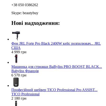
+38 050 0386262
Skype: beautybuy
Нові надходження:
Фен JRL Forte Pro Black 2400W кейс розпилювач... JRL
США
4 999 грн
Машинка для стрижки BaByliss PRO BOOST BLACK...
Babyliss Франція
6 570 грн
Професійний шейвер TICO Professional Pro ASSIST...
TICO Professional
2 180 грн