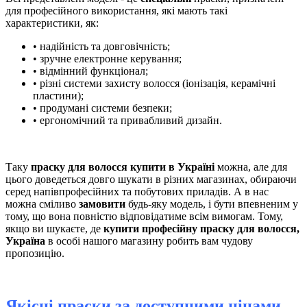
для професійного використання, які мають такі
характеристики, як:
• надійність та довговічність;
• зручне електронне керування;
• відмінний функціонал;
• різні системи захисту волосся (іонізація, керамічні
пластини);
• продумані системи безпеки;
• ергономічний та привабливий дизайн.
Таку
праску для волосся купити в Україні
можна, але для
цього доведеться довго шукати в різних магазинах, обираючи
серед напівпрофесійних та побутових приладів. А в нас
можна сміливо
замовити
будь-яку модель, і бути впевненим у
тому, що вона повністю відповідатиме всім вимогам. Тому,
якщо ви шукаєте, де
купити професійну праску для волосся,
Україна
в особі нашого магазину робить вам чудову
пропозицію.
Якісні праски за доступними цінами