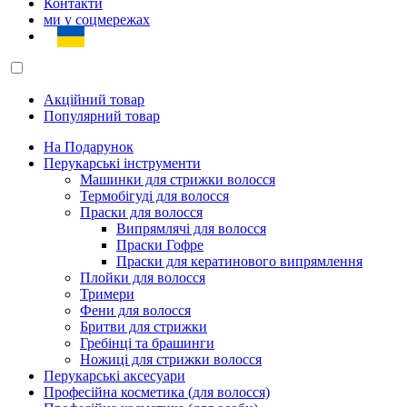
Контакти
ми у соцмережах
Акційний товар
Популярний товар
На Подарунок
Перукарські інструменти
Машинки для стрижки волосся
Термобігуді для волосся
Праски для волосся
Випрямлячі для волосся
Праски Гофре
Праски для кератинового випрямлення
Плойки для волосся
Тримери
Фени для волосся
Бритви для стрижки
Гребінці та брашинги
Ножиці для стрижки волосся
Перукарські аксесуари
Професійна косметика (для волосся)