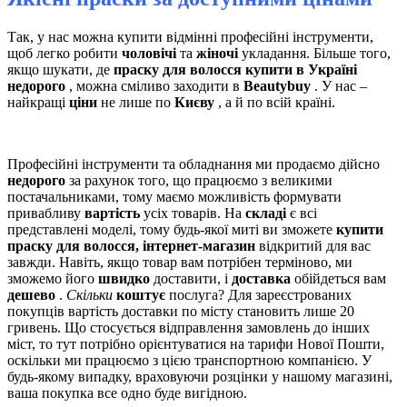
Так, у нас можна купити відмінні професійні інструменти,
щоб легко робити
чоловічі
та
жіночі
укладання. Більше того,
якщо шукати, де
праску для волосся купити в Україні
недорого
, можна сміливо заходити в
Beautybuy
. У нас –
найкращі
ціни
не лише по
Києву
, а й по всій країні.
Професійні інструменти та обладнання ми продаємо дійсно
недорого
за рахунок того, що працюємо з великими
постачальниками, тому маємо можливість формувати
привабливу
вартість
усіх товарів. На
складі
є всі
представлені моделі, тому будь-якої миті ви зможете
купити
праску для волосся, інтернет-магазин
відкритий для вас
завжди. Навіть, якщо товар вам потрібен терміново, ми
зможемо його
швидко
доставити, і
доставка
обійдеться вам
дешево
.
Скільки
коштує
послуга? Для зареєстрованих
покупців вартість доставки по місту становить лише 20
гривень. Що стосується відправлення замовлень до інших
міст, то тут потрібно орієнтуватися на тарифи Нової Пошти,
оскільки ми працюємо з цією транспортною компанією. У
будь-якому випадку, враховуючи розцінки у нашому магазині,
ваша покупка все одно буде вигідною.