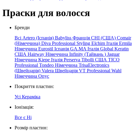
Праски для волосся
Бренди
Всі
Artero (Іспанія)
Babyliss Франція
CHI (США)
Comair
(Німеччина)
Diva Professional Styling
Elchim
Італія
Ermila
Німеччина
Eurostil Іспанія
GA.MA Італія
Global Keratin
США
Hairway Німеччина
Infinity
(Тайвань
)
Jaguar
Німеччина
Kiepe
Італія
Perserva
Tibolli США
TICO
Professional
Tondeo Німеччина
TrisaElectronics
(Швейцарія)
Valera Швейцарія
VT Professional
Wahl
Німеччина
Опус
Покриття пластин:
Усі
Кераміка
Іонізація:
Все
є
Ні
Розмір пластин: