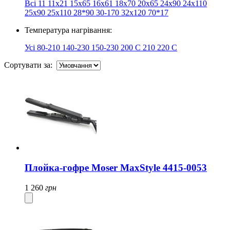
Всі
11
11х21
15x65
16x61
18x70
20х65
24x90
24х110
25x90
25х110
28*90
30-170
32х120
70*17
Температура нагрівання:
Усі
80-210
140-230
150-230
200 C
210
220 С
Сортувати за:
Плойка-гофре Moser MaxStyle 4415-0053
1 260
грн