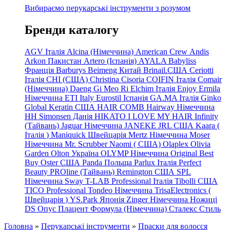
Вибираємо перукарські інструменти з розумом
Бренди каталогу
AGV Італія
Alcina (Німеччина)
American Crew
Andis
Arkon Пакистан
Artero (Іспанія)
AYALA
Babyliss
Франція
Barburys
Beimeng Китай
Brinail.США
Ceriotti
Італія
CHI (США)
Christina
Cisoria
COIFIN Італія
Comair
(Німеччина) Daeng
Gi
Meo
Ri
Elchim Італія
Enjoy
Ermila
Німеччина
ETI Italy
Eurostil Іспанія
GA.MA Італія
Ginko
Global Keratin США
HAIR COMB
Hairway Німеччина
HH Simonsen Данія
HIKATO
I LOVE MY HAIR
Infinity
(Тайвань)
Jaguar Німеччина
JANEKE
JRL
США
Kaara
(
Італія
)
Maniquick Швейцарія
Mertz Німеччина
Moser
Німеччина
Mr. Scrubber Naomi
(
США)
Olaplex
Olivia
Garden
Olton Україна
OLYMP Німеччина
Original Best
Buy
Oster США
Panda Польща
Parlux Італія
Perfect
Beauty
PROline (Тайвань)
Remington США
SPL
Німеччина
Sway
T-LAB Professional Італія
Tibolli США
TICO
Professional
Tondeo
Німеччина
TrisaElectronics (
Швейцарія
)
YS.Park Японія
Zinger Німеччина
Ножиці
DS
Опус
Плацент Формула (Німеччина)
Сталекс
Стиль
Головна
»
Перукарські інструменти
»
Праски для волосся