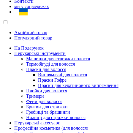
Контакти
ми у соцмережах
Акційний товар
Популярний товар
На Подарунок
Перукарські інструменти
Машинки для стрижки волосся
Термобігуді для волосся
Праски для волосся
Випрямлячі для волосся
Праски Гофре
Праски для кератинового випрямлення
Плойки для волосся
Тримери
Фени для волосся
Бритви для стрижки
Гребінці та брашинги
Ножиці для стрижки волосся
Перукарські аксесуари
Професійна косметика (для волосся)