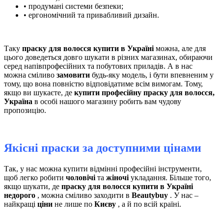
• продумані системи безпеки;
• ергономічний та привабливий дизайн.
Таку
праску для волосся купити в Україні
можна, але для
цього доведеться довго шукати в різних магазинах, обираючи
серед напівпрофесійних та побутових приладів. А в нас
можна сміливо
замовити
будь-яку модель, і бути впевненим у
тому, що вона повністю відповідатиме всім вимогам. Тому,
якщо ви шукаєте, де
купити професійну праску для волосся,
Україна
в особі нашого магазину робить вам чудову
пропозицію.
Якісні праски за доступними цінами
Так, у нас можна купити відмінні професійні інструменти,
щоб легко робити
чоловічі
та
жіночі
укладання. Більше того,
якщо шукати, де
праску для волосся купити в Україні
недорого
, можна сміливо заходити в
Beautybuy
. У нас –
найкращі
ціни
не лише по
Києву
, а й по всій країні.