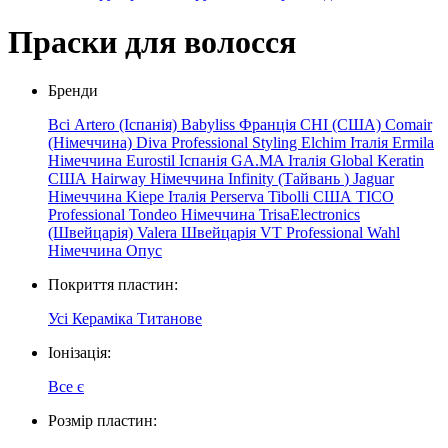
Праски для волосся
Бренди
Всі
Artero (Іспанія)
Babyliss Франція
CHI (США)
Comair
(Німеччина)
Diva Professional Styling
Elchim
Італія
Ermila
Німеччина
Eurostil Іспанія
GA.MA Італія
Global Keratin
США
Hairway Німеччина
Infinity
(Тайвань
)
Jaguar
Німеччина
Kiepe
Італія
Perserva
Tibolli США
TICO
Professional
Tondeo Німеччина
TrisaElectronics
(Швейцарія)
Valera Швейцарія
VT Professional
Wahl
Німеччина
Опус
Покриття пластин:
Усі
Кераміка
Титанове
Іонізація:
Все
є
Розмір пластин: