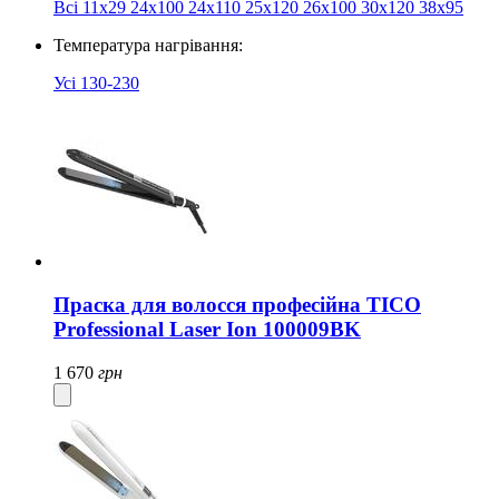
Всі
11х29
24х100
24х110
25x120
26x100
30x120
38x95
Температура нагрівання:
Усі
130-230
Праска для волосся професійна TICO
Professional Laser Ion 100009BK
1 670
грн