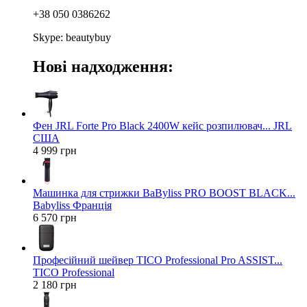
+38 050 0386262
Skype: beautybuy
Нові надходження:
Фен JRL Forte Pro Black 2400W кейс розпилювач... JRL
США
4 999 грн
Машинка для стрижки BaByliss PRO BOOST BLACK...
Babyliss Франція
6 570 грн
Професійний шейвер TICO Professional Pro ASSIST...
TICO Professional
2 180 грн