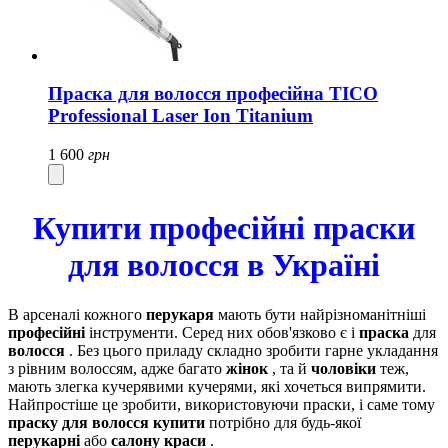
Праска для волосся професійна TICO
Professional Laser Ion Titanium
1 600
грн
Купити професійні праски
для волосся в Україні
В арсеналі кожного
перукаря
мають бути найрізноманітніші
професійні
інструменти. Серед них обов'язково є і
праска
для
волосся
. Без цього приладу складно зробити гарне укладання
з рівним волоссям, адже багато
жінок
, та й
чоловіки
теж,
мають злегка кучерявими кучерями, які хочеться випрямити.
Найпростіше це зробити, використовуючи праски, і саме тому
праску для волосся купити
потрібно для будь-якої
перукарні
або
салону краси
.