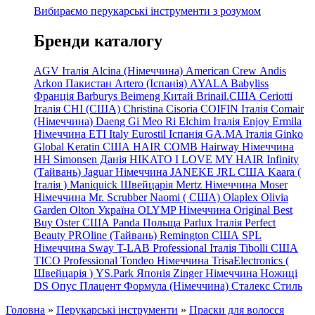
Вибираємо перукарські інструменти з розумом
Бренди каталогу
AGV Італія
Alcina (Німеччина)
American Crew
Andis
Arkon Пакистан
Artero (Іспанія)
AYALA
Babyliss
Франція
Barburys
Beimeng Китай
Brinail.США
Ceriotti
Італія
CHI (США)
Christina
Cisoria
COIFIN Італія
Comair
(Німеччина) Daeng
Gi
Meo
Ri
Elchim Італія
Enjoy
Ermila
Німеччина
ETI Italy
Eurostil Іспанія
GA.MA Італія
Ginko
Global Keratin США
HAIR COMB
Hairway Німеччина
HH Simonsen Данія
HIKATO
I LOVE MY HAIR
Infinity
(Тайвань)
Jaguar Німеччина
JANEKE
JRL
США
Kaara
(
Італія
)
Maniquick Швейцарія
Mertz Німеччина
Moser
Німеччина
Mr. Scrubber Naomi
(
США)
Olaplex
Olivia
Garden
Olton Україна
OLYMP Німеччина
Original Best
Buy
Oster США
Panda Польща
Parlux Італія
Perfect
Beauty
PROline (Тайвань)
Remington США
SPL
Німеччина
Sway
T-LAB Professional Італія
Tibolli США
TICO
Professional
Tondeo
Німеччина
TrisaElectronics (
Швейцарія
)
YS.Park Японія
Zinger Німеччина
Ножиці
DS
Опус
Плацент Формула (Німеччина)
Сталекс
Стиль
Головна
»
Перукарські інструменти
»
Праски для волосся