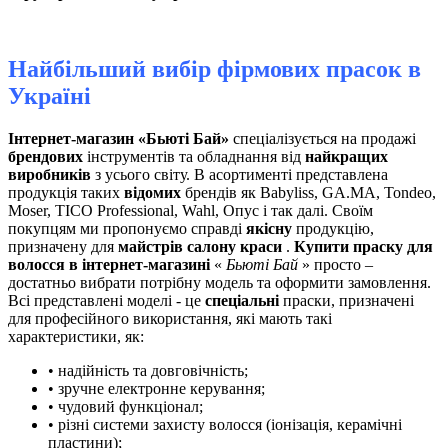
Найбільший вибір фірмових прасок в
Україні
Інтернет-магазин «Бьюті Бай»
спеціалізується на продажі
брендових
інструментів та обладнання від
найкращих
виробників
з усього світу. В асортименті представлена ​​
продукція таких
відомих
брендів як Babyliss, GA.MA, Tondeo,
Moser, TICO Professional, Wahl, Опус і так далі. Своїм
покупцям ми пропонуємо справді
якісну
продукцію,
призначену для
майстрів салону краси
.
Купити праску для
волосся в інтернет-магазині
«
Бьюті Бай
» просто –
достатньо вибрати потрібну модель та оформити замовлення.
Всі представлені моделі - це
спеціальні
праски, призначені
для професійного використання, які мають такі
характеристики, як:
• надійність та довговічність;
• зручне електронне керування;
• чудовий функціонал;
• різні системи захисту волосся (іонізація, керамічні
пластини);