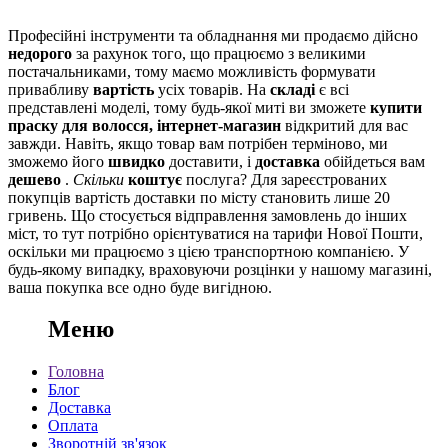
Професійні інструменти та обладнання ми продаємо дійсно
недорого
за рахунок того, що працюємо з великими
постачальниками, тому маємо можливість формувати
привабливу
вартість
усіх товарів. На
складі
є всі
представлені моделі, тому будь-якої миті ви зможете
купити
праску для волосся, інтернет-магазин
відкритий для вас
завжди. Навіть, якщо товар вам потрібен терміново, ми
зможемо його
швидко
доставити, і
доставка
обійдеться вам
дешево
.
Скільки
коштує
послуга? Для зареєстрованих
покупців вартість доставки по місту становить лише 20
гривень. Що стосується відправлення замовлень до інших
міст, то тут потрібно орієнтуватися на тарифи Нової Пошти,
оскільки ми працюємо з цією транспортною компанією. У
будь-якому випадку, враховуючи розцінки у нашому магазині,
ваша покупка все одно буде вигідною.
Меню
Головна
Блог
Доставка
Оплата
Зворотній зв'язок