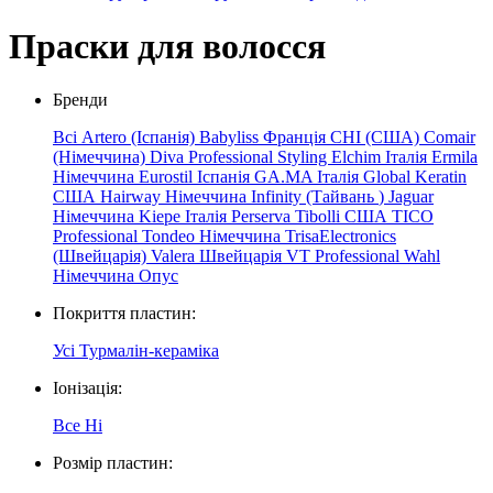
Праски для волосся
Бренди
Всі
Artero (Іспанія)
Babyliss Франція
CHI (США)
Comair
(Німеччина)
Diva Professional Styling
Elchim
Італія
Ermila
Німеччина
Eurostil Іспанія
GA.MA Італія
Global Keratin
США
Hairway Німеччина
Infinity
(Тайвань
)
Jaguar
Німеччина
Kiepe
Італія
Perserva
Tibolli США
TICO
Professional
Tondeo Німеччина
TrisaElectronics
(Швейцарія)
Valera Швейцарія
VT Professional
Wahl
Німеччина
Опус
Покриття пластин:
Усі
Турмалін-кераміка
Іонізація:
Все
Ні
Розмір пластин: