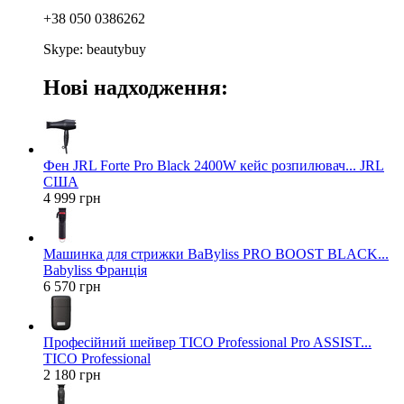
+38 050 0386262
Skype: beautybuy
Нові надходження:
Фен JRL Forte Pro Black 2400W кейс розпилювач... JRL
США
4 999 грн
Машинка для стрижки BaByliss PRO BOOST BLACK...
Babyliss Франція
6 570 грн
Професійний шейвер TICO Professional Pro ASSIST...
TICO Professional
2 180 грн