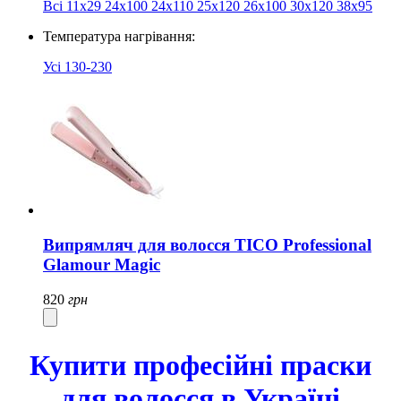
Всі
11х29
24х100
24х110
25x120
26x100
30x120
38x95
Температура нагрівання:
Усі
130-230
Випрямляч для волосся TICO Professional
Glamour Magic
820
грн
Купити професійні праски
для волосся в Україні