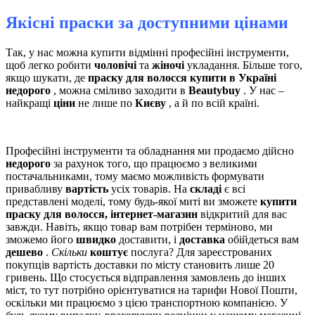
Якісні праски за доступними цінами
Так, у нас можна купити відмінні професійні інструменти,
щоб легко робити
чоловічі
та
жіночі
укладання. Більше того,
якщо шукати, де
праску для волосся купити в Україні
недорого
, можна сміливо заходити в
Beautybuy
. У нас –
найкращі
ціни
не лише по
Києву
, а й по всій країні.
Професійні інструменти та обладнання ми продаємо дійсно
недорого
за рахунок того, що працюємо з великими
постачальниками, тому маємо можливість формувати
привабливу
вартість
усіх товарів. На
складі
є всі
представлені моделі, тому будь-якої миті ви зможете
купити
праску для волосся, інтернет-магазин
відкритий для вас
завжди. Навіть, якщо товар вам потрібен терміново, ми
зможемо його
швидко
доставити, і
доставка
обійдеться вам
дешево
.
Скільки
коштує
послуга? Для зареєстрованих
покупців вартість доставки по місту становить лише 20
гривень. Що стосується відправлення замовлень до інших
міст, то тут потрібно орієнтуватися на тарифи Нової Пошти,
оскільки ми працюємо з цією транспортною компанією. У