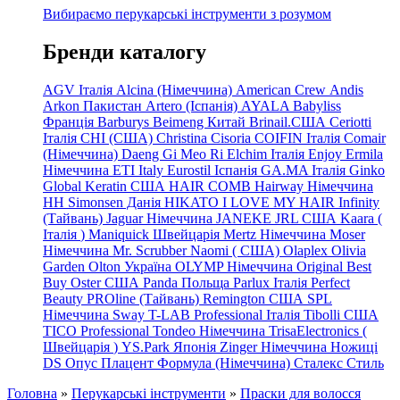
Вибираємо перукарські інструменти з розумом
Бренди каталогу
AGV Італія
Alcina (Німеччина)
American Crew
Andis
Arkon Пакистан
Artero (Іспанія)
AYALA
Babyliss
Франція
Barburys
Beimeng Китай
Brinail.США
Ceriotti
Італія
CHI (США)
Christina
Cisoria
COIFIN Італія
Comair
(Німеччина) Daeng
Gi
Meo
Ri
Elchim Італія
Enjoy
Ermila
Німеччина
ETI Italy
Eurostil Іспанія
GA.MA Італія
Ginko
Global Keratin США
HAIR COMB
Hairway Німеччина
HH Simonsen Данія
HIKATO
I LOVE MY HAIR
Infinity
(Тайвань)
Jaguar Німеччина
JANEKE
JRL
США
Kaara
(
Італія
)
Maniquick Швейцарія
Mertz Німеччина
Moser
Німеччина
Mr. Scrubber Naomi
(
США)
Olaplex
Olivia
Garden
Olton Україна
OLYMP Німеччина
Original Best
Buy
Oster США
Panda Польща
Parlux Італія
Perfect
Beauty
PROline (Тайвань)
Remington США
SPL
Німеччина
Sway
T-LAB Professional Італія
Tibolli США
TICO
Professional
Tondeo
Німеччина
TrisaElectronics (
Швейцарія
)
YS.Park Японія
Zinger Німеччина
Ножиці
DS
Опус
Плацент Формула (Німеччина)
Сталекс
Стиль
Головна
»
Перукарські інструменти
»
Праски для волосся