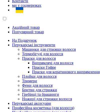
Контакти
ми у соцмережах
Акційний товар
Популярний товар
На Подарунок
Перукарські інструменти
Машинки для стрижки волосся
Термобігуді для волосся
Праски для волосся
Випрямлячі для волосся
Праски Гофре
Праски для кератинового випрямлення
Плойки для волосся
Тримери
Фени для волосся
Бритви для стрижки
Гребінці та брашинги
Ножиці для стрижки волосся
Перукарські аксесуари
Професійна косметика (для волосся)