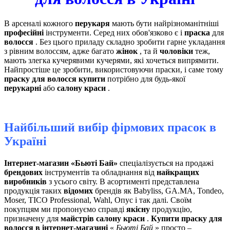
В арсеналі кожного
перукаря
мають бути найрізноманітніші
професійні
інструменти. Серед них обов'язково є і
праска
для
волосся
. Без цього приладу складно зробити гарне укладання
з рівним волоссям, адже багато
жінок
, та й
чоловіки
теж,
мають злегка кучерявими кучерями, які хочеться випрямити.
Найпростіше це зробити, використовуючи праски, і саме тому
праску для волосся купити
потрібно для будь-якої
перукарні
або
салону краси
.
Найбільший вибір фірмових прасок в
Україні
Інтернет-магазин «Бьюті Бай»
спеціалізується на продажі
брендових
інструментів та обладнання від
найкращих
виробників
з усього світу. В асортименті представлена ​​
продукція таких
відомих
брендів як Babyliss, GA.MA, Tondeo,
Moser, TICO Professional, Wahl, Опус і так далі. Своїм
покупцям ми пропонуємо справді
якісну
продукцію,
призначену для
майстрів салону краси
.
Купити праску для
волосся в інтернет-магазині
«
Бьюті Бай
» просто –