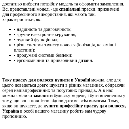
достатньо вибрати потрібну модель та оформити замовлення.
Всі представлені моделі - це
спеціальні
праски, призначені
для професійного використання, які мають такі
характеристики, як:
• надійність та довговічність;
• зручне електронне керування;
• чудовий функціонал;
• різні системи захисту волосся (іонізація, керамічні
пластини);
• продумані системи безпеки;
• ергономічний та привабливий дизайн.
Таку
праску для волосся купити в Україні
можна, але для
цього доведеться довго шукати в різних магазинах, обираючи
серед напівпрофесійних та побутових приладів. А в нас
можна сміливо
замовити
будь-яку модель, і бути впевненим у
тому, що вона повністю відповідатиме всім вимогам. Тому,
якщо ви шукаєте, де
купити професійну праску для волосся,
Україна
в особі нашого магазину робить вам чудову
пропозицію.