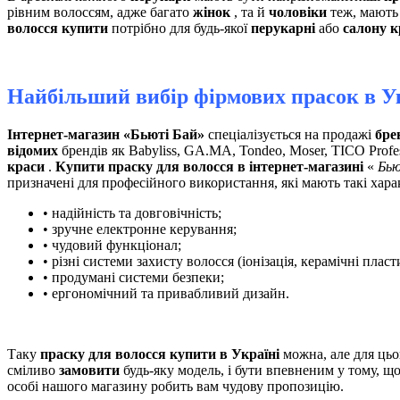
рівним волоссям, адже багато
жінок
, та й
чоловіки
теж, мають 
волосся купити
потрібно для будь-якої
перукарні
або
салону к
Найбільший вибір фірмових прасок в У
Інтернет-магазин «Бьюті Бай»
спеціалізується на продажі
бре
відомих
брендів як Babyliss, GA.MA, Tondeo, Moser, TICO Profe
краси
.
Купити праску для волосся в інтернет-магазині
«
Бью
призначені для професійного використання, які мають такі хара
• надійність та довговічність;
• зручне електронне керування;
• чудовий функціонал;
• різні системи захисту волосся (іонізація, керамічні пласт
• продумані системи безпеки;
• ергономічний та привабливий дизайн.
Таку
праску для волосся купити в Україні
можна, але для цьо
сміливо
замовити
будь-яку модель, і бути впевненим у тому, щ
особі нашого магазину робить вам чудову пропозицію.