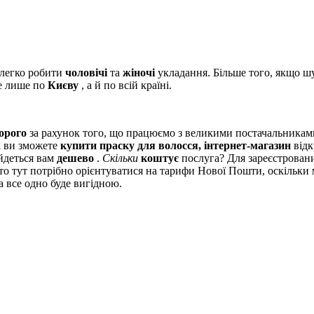
 легко робити
чоловічі
та
жіночі
укладання. Більше того, якщо ш
 лише по
Києву
, а й по всій країні.
орого
за рахунок того, що працюємо з великими постачальника
ті ви зможете
купити праску для волосся, інтернет-магазин
відк
йдеться вам
дешево
.
Скільки
коштує
послуга? Для зареєстровани
 то тут потрібно орієнтуватися на тарифи Нової Пошти, оскільк
 все одно буде вигідною.