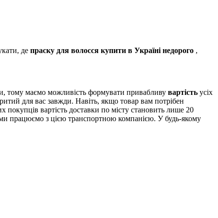
укати, де
праску для волосся купити в Україні недорого
,
ми, тому маємо можливість формувати привабливу
вартість
усіх
ритий для вас завжди. Навіть, якщо товар вам потрібен
х покупців вартість доставки по місту становить лише 20
и ми працюємо з цією транспортною компанією. У будь-якому