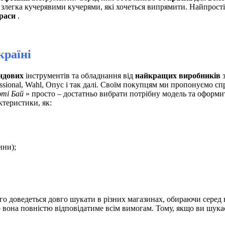
злегка кучерявими кучерями, які хочеться випрямити. Найпрості
раси
.
країні
ндових
інструментів та обладнання від
найкращих виробників
з
ssional, Wahl, Опус і так далі. Своїм покупцям ми пропонуємо сп
ті Бай
» просто – достатньо вибрати потрібну модель та оформит
ктеристики, як:
ини);
го доведеться довго шукати в різних магазинах, обираючи серед
о вона повністю відповідатиме всім вимогам. Тому, якщо ви шука