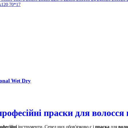
x120
70*17
onal Wet Dry
рофесійні праски для волосся 
офесійні
інструменти. Серед них обов'язково є і
праска
для
воло