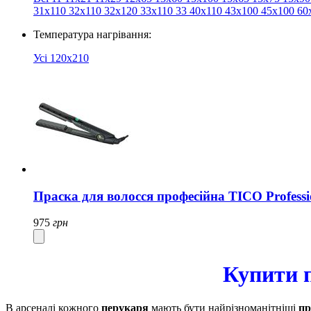
31х110
32х110
32х120
33х110
33
40х110
43x100
45х100
60
Температура нагрівання:
Усі
120х210
Праска для волосся професійна TICO Professi
975
грн
Купити п
В арсеналі кожного
перукаря
мають бути найрізноманітніші
пр