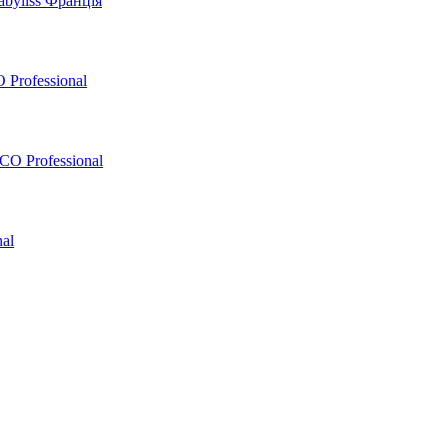
byliss Франція
 Professional
O Professional
al