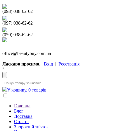
(093) 038-62-62
(097) 038-62-62
(050) 038-62-62
office@beautybuy.com.ua
Ласкаво просимо,
Вхід
|
Реєстрація
"
У кошику, 0 товарів
Головна
Блог
Доставка
Оплата
Зворотній зв'язок