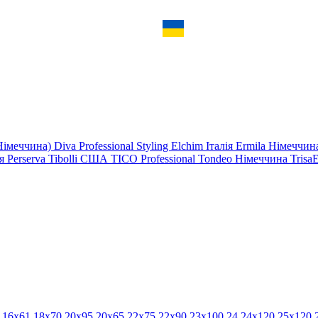
Німеччина)
Diva Professional Styling
Elchim
Італія
Ermila Німеччи
ія
Perserva
Tibolli США
TICO Professional
Tondeo Німеччина
Trisa
0
16x61
18x70
20x95
20х65
22х75
22х90
23x100
24
​
24х120
25x120