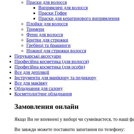
Праски для волосся
Випрямлячі для волосся
Праски Гофре
Праски для кератинового випрямлення
Плойки для волосся
Тримери
Фени для волосся
Бритви для стрижки
Гребінці та брашинги
Ножиці для стрижки волосся
Перукарські аксесуари
Професійна косметика (для волосся)
Професійна косметика (для особи)
Все для депіляції
Інструменти для манікюру та педикюру
Все для макіяжу
Обладнання для салону
Косметологічне обладнання
Замовлення онлайн
Якщо Ви не впевнені у виборі чи сумніваєтеся, то наші ф
Ви завжди можете поставити запитання по телефону: