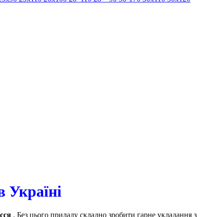
в Україні
сся
. Без цього приладу складно зробити гарне укладання з