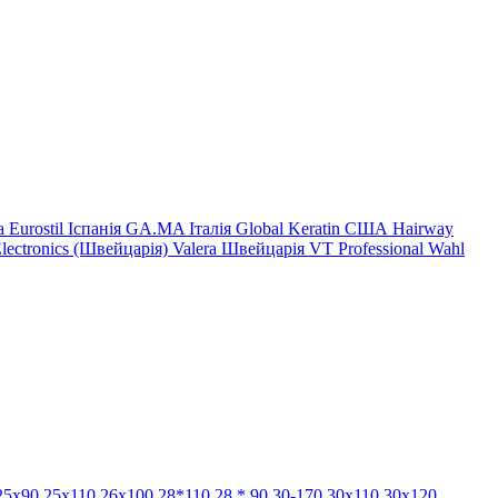
на
Eurostil Іспанія
GA.MA Італія
Global Keratin США
Hairway
Electronics (Швейцарія)
Valera Швейцарія
VT Professional
Wahl
25x90
25х110
26x100
28*110
28
*
90
30-170
30x110
30x120