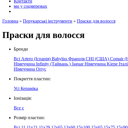
Контакти
ми у соцмережах
Головна
»
Перукарські інструменти
»
Праски для волосся
Праски для волосся
Бренди
Всі
Artero (Іспанія)
Babyliss Франція
CHI (США)
Comair (
Німеччина
Infinity
(Тайвань
)
Jaguar
Німеччина
Kiepe
Італ
Німеччина
Опус
Покриття пластин:
Усі
Кераміка
Іонізація:
Все
є
Розмір пластин:
Всі
11
11х21
11х29
12x65
13x60
15x100
15x65
15x75
15x9