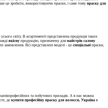
ше це зробити, використовуючи праски, і саме тому
праску для
 усього світу. В асортименті представлена ​​продукція таких
равді
якісну
продукцію, призначену для
майстрів салону
и замовлення. Всі представлені моделі - це
спеціальні
праски,
 напівпрофесійних та побутових приладів. А в нас можна
єте, де
купити професійну праску для волосся, Україна
в