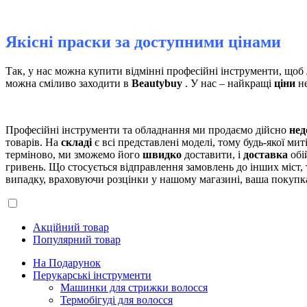
Якісні праски за доступними цінами
Так, у нас можна купити відмінні професійні інструменти, щоб
можна сміливо заходити в
Beautybuy
. У нас – найкращі
ціни
не
Професійні інструменти та обладнання ми продаємо дійсно
нед
товарів. На
складі
є всі представлені моделі, тому будь-якої ми
терміново, ми зможемо його
швидко
доставити, і
доставка
обі
гривень. Що стосується відправлення замовлень до інших міст,
випадку, враховуючи розцінки у нашому магазині, ваша покупка
Акційний товар
Популярний товар
На Подарунок
Перукарські інструменти
Машинки для стрижки волосся
Термобігуді для волосся