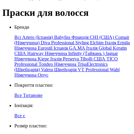
Праски для волосся
Бренди
Всі
Artero (Іспанія)
Babyliss Франція
CHI (США)
Comair
(Німеччина)
Diva Professional Styling
Elchim
Італія
Ermila
Німеччина
Eurostil Іспанія
GA.MA Італія
Global Keratin
США
Hairway Німеччина
Infinity
(Тайвань
)
Jaguar
Німеччина
Kiepe
Італія
Perserva
Tibolli США
TICO
Professional
Tondeo Німеччина
TrisaElectronics
(Швейцарія)
Valera Швейцарія
VT Professional
Wahl
Німеччина
Опус
Покриття пластин:
Все
Титанове
Іонізація:
Все
є
Розмір пластин: