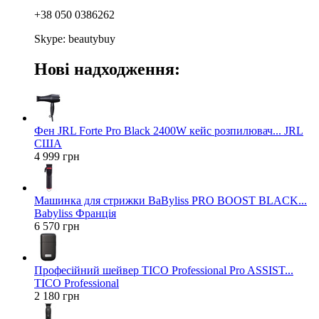
+38 050 0386262
Skype: beautybuy
Нові надходження:
Фен JRL Forte Pro Black 2400W кейс розпилювач... JRL
США
4 999 грн
Машинка для стрижки BaByliss PRO BOOST BLACK...
Babyliss Франція
6 570 грн
Професійний шейвер TICO Professional Pro ASSIST...
TICO Professional
2 180 грн