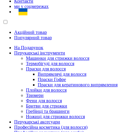
Контакти
ми у соцмережах
Акційний товар
Популярний товар
На Подарунок
Перукарські інструменти
Машинки для стрижки волосся
Термобігуді для волосся
Праски для волосся
Випрямлячі для волосся
Праски Гофре
Праски для кератинового випрямлення
Плойки для волосся
Тримери
Фени для волосся
Бритви для стрижки
Гребінці та брашинги
Ножиці для стрижки волосся
Перукарські аксесуари
Професійна косметика (для волосся)