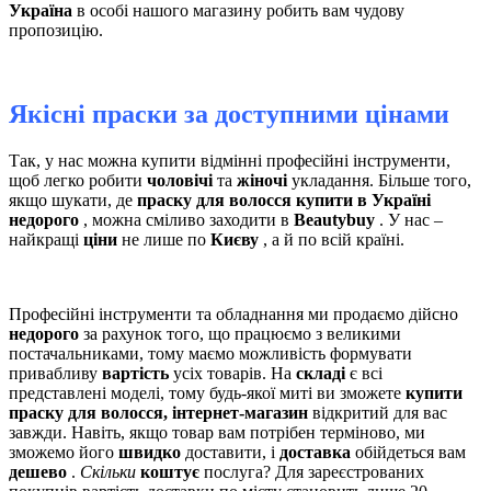
Україна
в особі нашого магазину робить вам чудову
пропозицію.
Якісні праски за доступними цінами
Так, у нас можна купити відмінні професійні інструменти,
щоб легко робити
чоловічі
та
жіночі
укладання. Більше того,
якщо шукати, де
праску для волосся купити в Україні
недорого
, можна сміливо заходити в
Beautybuy
. У нас –
найкращі
ціни
не лише по
Києву
, а й по всій країні.
Професійні інструменти та обладнання ми продаємо дійсно
недорого
за рахунок того, що працюємо з великими
постачальниками, тому маємо можливість формувати
привабливу
вартість
усіх товарів. На
складі
є всі
представлені моделі, тому будь-якої миті ви зможете
купити
праску для волосся, інтернет-магазин
відкритий для вас
завжди. Навіть, якщо товар вам потрібен терміново, ми
зможемо його
швидко
доставити, і
доставка
обійдеться вам
дешево
.
Скільки
коштує
послуга? Для зареєстрованих