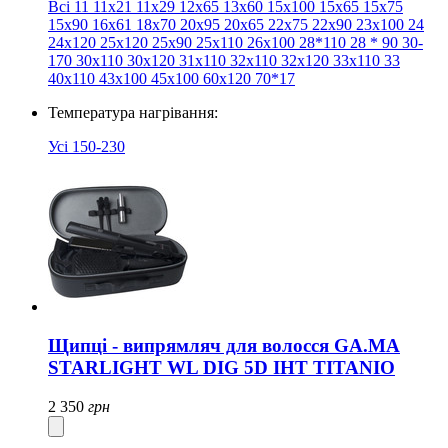
Всі
11
11х21
11х29
12x65
13x60
15x100
15x65
15x75
15x90
16x61
18x70
20x95
20х65
22х75
22х90
23x100
24
24х120
25x120
25x90
25х110
26x100
28*110
28
*
90
30-
170
30x110
30x120
31х110
32х110
32х120
33х110
33
40х110
43x100
45х100
60x120
70*17
Температура нагрівання:
Усі
150-230
Щипці - випрямляч для волосся GA.MA
STARLIGHT WL DIG 5D IHT TITANIO
2 350
грн