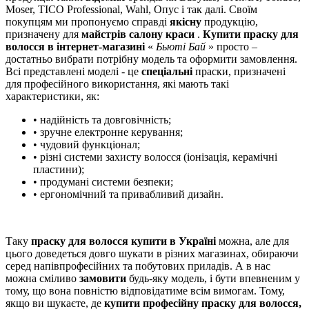
Moser, TICO Professional, Wahl, Опус і так далі. Своїм
покупцям ми пропонуємо справді
якісну
продукцію,
призначену для
майстрів салону краси
.
Купити праску для
волосся в інтернет-магазині
«
Бьюті Бай
» просто –
достатньо вибрати потрібну модель та оформити замовлення.
Всі представлені моделі - це
спеціальні
праски, призначені
для професійного використання, які мають такі
характеристики, як:
• надійність та довговічність;
• зручне електронне керування;
• чудовий функціонал;
• різні системи захисту волосся (іонізація, керамічні
пластини);
• продумані системи безпеки;
• ергономічний та привабливий дизайн.
Таку
праску для волосся купити в Україні
можна, але для
цього доведеться довго шукати в різних магазинах, обираючи
серед напівпрофесійних та побутових приладів. А в нас
можна сміливо
замовити
будь-яку модель, і бути впевненим у
тому, що вона повністю відповідатиме всім вимогам. Тому,
якщо ви шукаєте, де
купити професійну праску для волосся,