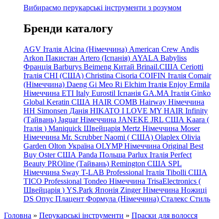
Вибираємо перукарські інструменти з розумом
Бренди каталогу
AGV Італія
Alcina (Німеччина)
American Crew
Andis
Arkon Пакистан
Artero (Іспанія)
AYALA
Babyliss
Франція
Barburys
Beimeng Китай
Brinail.США
Ceriotti
Італія
CHI (США)
Christina
Cisoria
COIFIN Італія
Comair
(Німеччина) Daeng
Gi
Meo
Ri
Elchim Італія
Enjoy
Ermila
Німеччина
ETI Italy
Eurostil Іспанія
GA.MA Італія
Ginko
Global Keratin США
HAIR COMB
Hairway Німеччина
HH Simonsen Данія
HIKATO
I LOVE MY HAIR
Infinity
(Тайвань)
Jaguar Німеччина
JANEKE
JRL
США
Kaara
(
Італія
)
Maniquick Швейцарія
Mertz Німеччина
Moser
Німеччина
Mr. Scrubber Naomi
(
США)
Olaplex
Olivia
Garden
Olton Україна
OLYMP Німеччина
Original Best
Buy
Oster США
Panda Польща
Parlux Італія
Perfect
Beauty
PROline (Тайвань)
Remington США
SPL
Німеччина
Sway
T-LAB Professional Італія
Tibolli США
TICO
Professional
Tondeo
Німеччина
TrisaElectronics (
Швейцарія
)
YS.Park Японія
Zinger Німеччина
Ножиці
DS
Опус
Плацент Формула (Німеччина)
Сталекс
Стиль
Головна
»
Перукарські інструменти
»
Праски для волосся