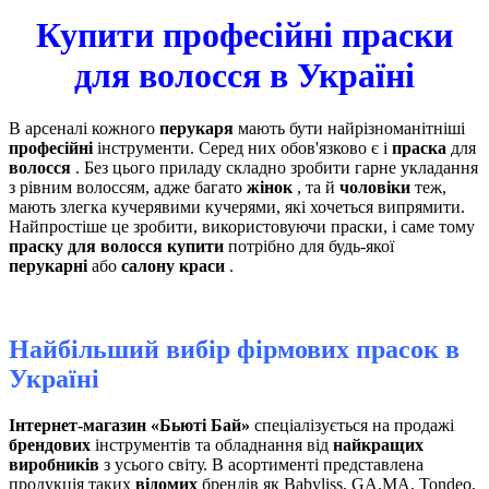
Купити професійні праски
для волосся в Україні
В арсеналі кожного
перукаря
мають бути найрізноманітніші
професійні
інструменти. Серед них обов'язково є і
праска
для
волосся
. Без цього приладу складно зробити гарне укладання
з рівним волоссям, адже багато
жінок
, та й
чоловіки
теж,
мають злегка кучерявими кучерями, які хочеться випрямити.
Найпростіше це зробити, використовуючи праски, і саме тому
праску для волосся купити
потрібно для будь-якої
перукарні
або
салону краси
.
Найбільший вибір фірмових прасок в
Україні
Інтернет-магазин «Бьюті Бай»
спеціалізується на продажі
брендових
інструментів та обладнання від
найкращих
виробників
з усього світу. В асортименті представлена ​​
продукція таких
відомих
брендів як Babyliss, GA.MA, Tondeo,