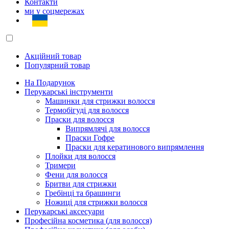
Контакти
ми у соцмережах
Акційний товар
Популярний товар
На Подарунок
Перукарські інструменти
Машинки для стрижки волосся
Термобігуді для волосся
Праски для волосся
Випрямлячі для волосся
Праски Гофре
Праски для кератинового випрямлення
Плойки для волосся
Тримери
Фени для волосся
Бритви для стрижки
Гребінці та брашинги
Ножиці для стрижки волосся
Перукарські аксесуари
Професійна косметика (для волосся)