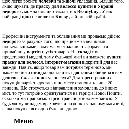
щоб легко робити
чоловічі
та
жіночі
укладання. Більше того,
якщо шукати, де
праску для волосся купити в Україні
недорого
, можна сміливо заходити в
Beautybuy
. У нас –
найкращі
ціни
не лише по
Києву
, а й по всій країні.
Професійні інструменти та обладнання ми продаємо дійсно
недорого
за рахунок того, що працюємо з великими
постачальниками, тому маємо можливість формувати
привабливу
вартість
усіх товарів. На
складі
є всі
представлені моделі, тому будь-якої миті ви зможете
купити
праску для волосся, інтернет-магазин
відкритий для вас
завжди. Навіть, якщо товар вам потрібен терміново, ми
зможемо його
швидко
доставити, і
доставка
обійдеться вам
дешево
.
Скільки
коштує
послуга? Для зареєстрованих
покупців вартість доставки по місту становить лише 20
гривень. Що стосується відправлення замовлень до інших
міст, то тут потрібно орієнтуватися на тарифи Нової Пошти,
оскільки ми працюємо з цією транспортною компанією. У
будь-якому випадку, враховуючи розцінки у нашому магазині,
ваша покупка все одно буде вигідною.
Меню