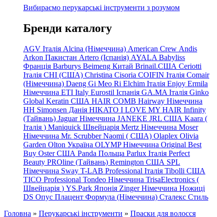
Вибираємо перукарські інструменти з розумом
Бренди каталогу
AGV Італія
Alcina (Німеччина)
American Crew
Andis
Arkon Пакистан
Artero (Іспанія)
AYALA
Babyliss
Франція
Barburys
Beimeng Китай
Brinail.США
Ceriotti
Італія
CHI (США)
Christina
Cisoria
COIFIN Італія
Comair
(Німеччина) Daeng
Gi
Meo
Ri
Elchim Італія
Enjoy
Ermila
Німеччина
ETI Italy
Eurostil Іспанія
GA.MA Італія
Ginko
Global Keratin США
HAIR COMB
Hairway Німеччина
HH Simonsen Данія
HIKATO
I LOVE MY HAIR
Infinity
(Тайвань)
Jaguar Німеччина
JANEKE
JRL
США
Kaara
(
Італія
)
Maniquick Швейцарія
Mertz Німеччина
Moser
Німеччина
Mr. Scrubber Naomi
(
США)
Olaplex
Olivia
Garden
Olton Україна
OLYMP Німеччина
Original Best
Buy
Oster США
Panda Польща
Parlux Італія
Perfect
Beauty
PROline (Тайвань)
Remington США
SPL
Німеччина
Sway
T-LAB Professional Італія
Tibolli США
TICO
Professional
Tondeo
Німеччина
TrisaElectronics (
Швейцарія
)
YS.Park Японія
Zinger Німеччина
Ножиці
DS
Опус
Плацент Формула (Німеччина)
Сталекс
Стиль
Головна
»
Перукарські інструменти
»
Праски для волосся