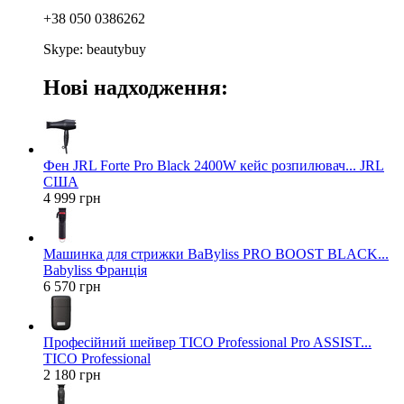
+38 050 0386262
Skype: beautybuy
Нові надходження:
Фен JRL Forte Pro Black 2400W кейс розпилювач... JRL
США
4 999 грн
Машинка для стрижки BaByliss PRO BOOST BLACK...
Babyliss Франція
6 570 грн
Професійний шейвер TICO Professional Pro ASSIST...
TICO Professional
2 180 грн