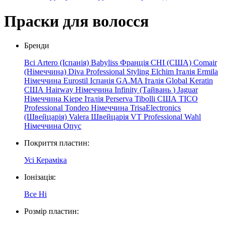
Праски для волосся
Бренди
Всі
Artero (Іспанія)
Babyliss Франція
CHI (США)
Comair
(Німеччина)
Diva Professional Styling
Elchim
Італія
Ermila
Німеччина
Eurostil Іспанія
GA.MA Італія
Global Keratin
США
Hairway Німеччина
Infinity
(Тайвань
)
Jaguar
Німеччина
Kiepe
Італія
Perserva
Tibolli США
TICO
Professional
Tondeo Німеччина
TrisaElectronics
(Швейцарія)
Valera Швейцарія
VT Professional
Wahl
Німеччина
Опус
Покриття пластин:
Усі
Кераміка
Іонізація:
Все
Ні
Розмір пластин: