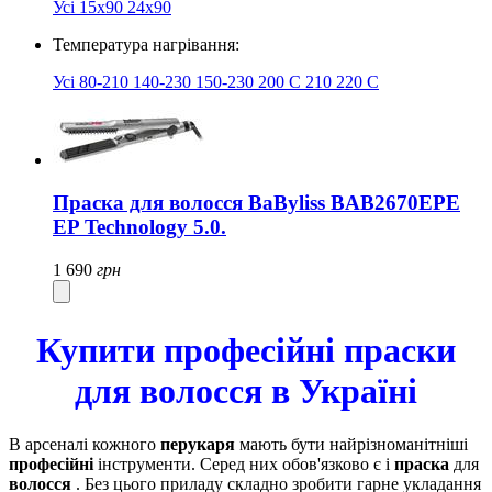
Усі
15x90
24x90
Температура нагрівання:
Усі
80-210
140-230
150-230
200 C
210
220 С
Праска для волосся BaByliss BAB2670EPE
EP Technology 5.0.
1 690
грн
Купити професійні праски
для волосся в Україні
В арсеналі кожного
перукаря
мають бути найрізноманітніші
професійні
інструменти. Серед них обов'язково є і
праска
для
волосся
. Без цього приладу складно зробити гарне укладання