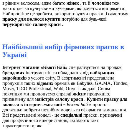
з рівним волоссям, адже багато
жінок
, та й
чоловіки
теж,
мають злегка кучерявими кучерями, які хочеться випрямити.
Найпростіше це зробити, використовуючи праски, і саме тому
праску для волосся купити
потрібно для будь-якої
перукарні
або
салону краси
.
Найбільший вибір фірмових прасок в
Україні
Інтернет-магазин «Бьюті Бай»
спеціалізується на продажі
брендових
інструментів та обладнання від
найкращих
виробників
з усього світу. В асортименті представлена ​​
продукція таких
відомих
брендів як Babyliss, GA.MA, Tondeo,
Moser, TICO Professional, Wahl, Опус і так далі. Своїм
покупцям ми пропонуємо справді
якісну
продукцію,
призначену для
майстрів салону краси
.
Купити праску для
волосся в інтернет-магазині
«
Бьюті Бай
» просто –
достатньо вибрати потрібну модель та оформити замовлення.
Всі представлені моделі - це
спеціальні
праски, призначені
для професійного використання, які мають такі
характеристики, як: