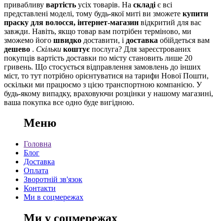
привабливу
вартість
усіх товарів. На
складі
є всі
представлені моделі, тому будь-якої миті ви зможете
купити
праску для волосся, інтернет-магазин
відкритий для вас
завжди. Навіть, якщо товар вам потрібен терміново, ми
зможемо його
швидко
доставити, і
доставка
обійдеться вам
дешево
.
Скільки
коштує
послуга? Для зареєстрованих
покупців вартість доставки по місту становить лише 20
гривень. Що стосується відправлення замовлень до інших
міст, то тут потрібно орієнтуватися на тарифи Нової Пошти,
оскільки ми працюємо з цією транспортною компанією. У
будь-якому випадку, враховуючи розцінки у нашому магазині,
ваша покупка все одно буде вигідною.
Меню
Головна
Блог
Доставка
Оплата
Зворотній зв'язок
Контакти
Ми в соцмережах
Ми у соцмережах