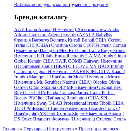
Вибираємо перукарські інструменти з розумом
Бренди каталогу
AGV Італія
Alcina (Німеччина)
American Crew
Andis
Arkon Пакистан
Artero (Іспанія)
AYALA
Babyliss
Франція
Barburys
Beimeng Китай
Brinail.США
Ceriotti
Італія
CHI (США)
Christina
Cisoria
COIFIN Італія
Comair
(Німеччина) Daeng
Gi
Meo
Ri
Elchim Італія
Enjoy
Ermila
Німеччина
ETI Italy
Eurostil Іспанія
GA.MA Італія
Ginko
Global Keratin США
HAIR COMB
Hairway Німеччина
HH Simonsen Данія
HIKATO
I LOVE MY HAIR
Infinity
(Тайвань)
Jaguar Німеччина
JANEKE
JRL
США
Kaara
(
Італія
)
Maniquick Швейцарія
Mertz Німеччина
Moser
Німеччина
Mr. Scrubber Naomi
(
США)
Olaplex
Olivia
Garden
Olton Україна
OLYMP Німеччина
Original Best
Buy
Oster США
Panda Польща
Parlux Італія
Perfect
Beauty
PROline (Тайвань)
Remington США
SPL
Німеччина
Sway
T-LAB Professional Італія
Tibolli США
TICO
Professional
Tondeo
Німеччина
TrisaElectronics (
Швейцарія
)
YS.Park Японія
Zinger Німеччина
Ножиці
DS
Опус
Плацент Формула (Німеччина)
Сталекс
Стиль
Головна
»
Перукарські інструменти
»
Праски для волосся