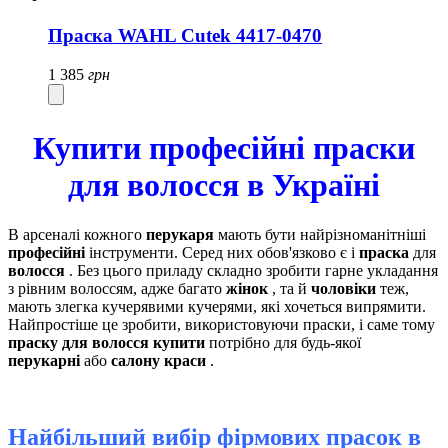
Праска WAHL Cutek 4417-0470
1 385
грн
Купити професійні праски
для волосся в Україні
В арсеналі кожного
перукаря
мають бути найрізноманітніші
професійні
інструменти. Серед них обов'язково є і
праска
для
волосся
. Без цього приладу складно зробити гарне укладання
з рівним волоссям, адже багато
жінок
, та й
чоловіки
теж,
мають злегка кучерявими кучерями, які хочеться випрямити.
Найпростіше це зробити, використовуючи праски, і саме тому
праску для волосся купити
потрібно для будь-якої
перукарні
або
салону краси
.
Найбільший вибір фірмових прасок в