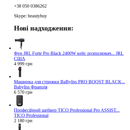
+38 050 0386262
Skype: beautybuy
Нові надходження:
Фен JRL Forte Pro Black 2400W кейс розпилювач... JRL
США
4 999 грн
Машинка для стрижки BaByliss PRO BOOST BLACK...
Babyliss Франція
6 570 грн
Професійний шейвер TICO Professional Pro ASSIST...
TICO Professional
2 180 грн