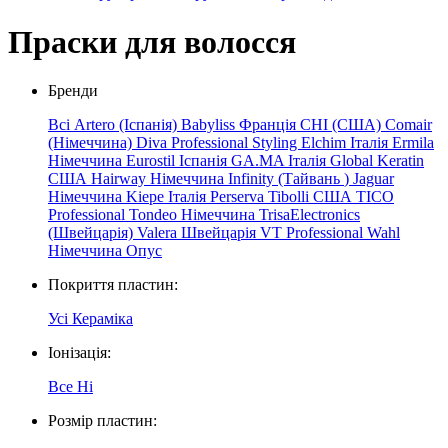
Праски для волосся
Бренди
Всі
Artero (Іспанія)
Babyliss Франція
CHI (США)
Comair
(Німеччина)
Diva Professional Styling
Elchim
Італія
Ermila
Німеччина
Eurostil Іспанія
GA.MA Італія
Global Keratin
США
Hairway Німеччина
Infinity
(Тайвань
)
Jaguar
Німеччина
Kiepe
Італія
Perserva
Tibolli США
TICO
Professional
Tondeo Німеччина
TrisaElectronics
(Швейцарія)
Valera Швейцарія
VT Professional
Wahl
Німеччина
Опус
Покриття пластин:
Усі
Кераміка
Іонізація:
Все
Ні
Розмір пластин: