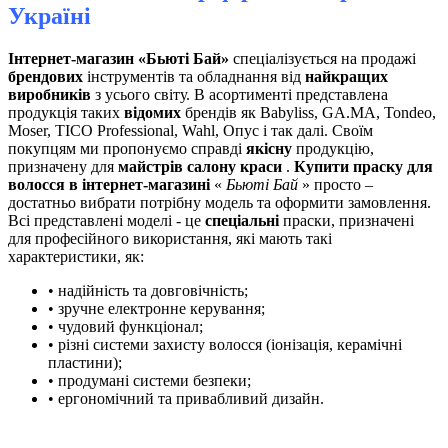
Україні
Інтернет-магазин «Бьюті Бай»
спеціалізується на продажі
брендових
інструментів та обладнання від
найкращих
виробників
з усього світу. В асортименті представлена ​​
продукція таких
відомих
брендів як Babyliss, GA.MA, Tondeo,
Moser, TICO Professional, Wahl, Опус і так далі. Своїм
покупцям ми пропонуємо справді
якісну
продукцію,
призначену для
майстрів салону краси
.
Купити праску для
волосся в інтернет-магазині
«
Бьюті Бай
» просто –
достатньо вибрати потрібну модель та оформити замовлення.
Всі представлені моделі - це
спеціальні
праски, призначені
для професійного використання, які мають такі
характеристики, як:
• надійність та довговічність;
• зручне електронне керування;
• чудовий функціонал;
• різні системи захисту волосся (іонізація, керамічні
пластини);
• продумані системи безпеки;
• ергономічний та привабливий дизайн.