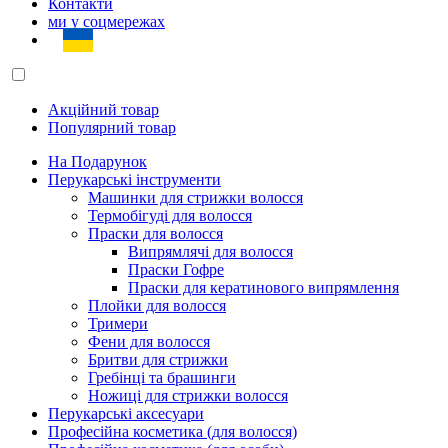
Контакти
ми у соцмережах
Акційний товар
Популярний товар
На Подарунок
Перукарські інструменти
Машинки для стрижки волосся
Термобігуді для волосся
Праски для волосся
Випрямлячі для волосся
Праски Гофре
Праски для кератинового випрямлення
Плойки для волосся
Тримери
Фени для волосся
Бритви для стрижки
Гребінці та брашинги
Ножиці для стрижки волосся
Перукарські аксесуари
Професійна косметика (для волосся)