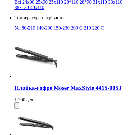
Всі
24x90
25x90
25х110
28*110
28*90
31х110
33х110
38х120
40х110
Температура нагрівання:
Усі
80-210
140-230
150-230
200 C
210
220 С
Плойка-гофре Moser MaxStyle 4415-0053
1 260
грн