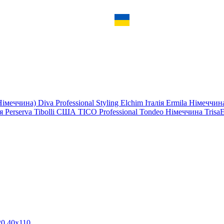
Німеччина)
Diva Professional Styling
Elchim
Італія
Ermila Німеччи
ія
Perserva
Tibolli США
TICO Professional
Tondeo Німеччина
Trisa
20
40х110