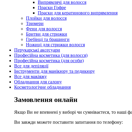
Випрямлячі для волосся
Праски Гофре
Праски для кератинового випрямлення
Плойки для волосся
Тримери
Фени для волосся
Бритви для стрижки
Гребінці та брашинги
Ножиці для стрижки волосся
Перукарські аксесуари
Професійна косметика (для волосся)
Професійна косметика (для особи)
Все для депіляції
Інструменти для манікюру та педикюру
Все для макіяжу
Обладнання для салону
Косметологічне обладнання
Замовлення онлайн
Якщо Ви не впевнені у виборі чи сумніваєтеся, то наші ф
Ви завжди можете поставити запитання по телефону: