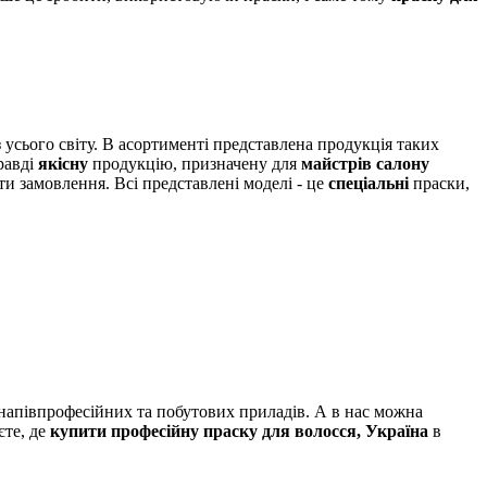
 усього світу. В асортименті представлена ​​продукція таких
равді
якісну
продукцію, призначену для
майстрів салону
и замовлення. Всі представлені моделі - це
спеціальні
праски,
 напівпрофесійних та побутових приладів. А в нас можна
єте, де
купити професійну праску для волосся, Україна
в