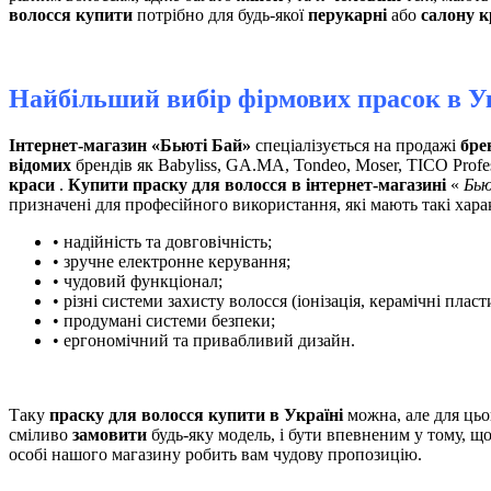
волосся купити
потрібно для будь-якої
перукарні
або
салону к
Найбільший вибір фірмових прасок в У
Інтернет-магазин «Бьюті Бай»
спеціалізується на продажі
бре
відомих
брендів як Babyliss, GA.MA, Tondeo, Moser, TICO Profe
краси
.
Купити праску для волосся в інтернет-магазині
«
Бью
призначені для професійного використання, які мають такі хара
• надійність та довговічність;
• зручне електронне керування;
• чудовий функціонал;
• різні системи захисту волосся (іонізація, керамічні пласт
• продумані системи безпеки;
• ергономічний та привабливий дизайн.
Таку
праску для волосся купити в Україні
можна, але для цьо
сміливо
замовити
будь-яку модель, і бути впевненим у тому, щ
особі нашого магазину робить вам чудову пропозицію.