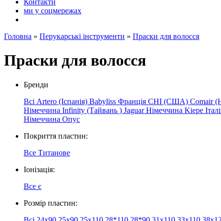
Контакти
ми у соцмережах
Головна
»
Перукарські інструменти
»
Праски для волосся
Праски для волосся
Бренди
Всі
Artero (Іспанія)
Babyliss Франція
CHI (США)
Comair (
Німеччина
Infinity
(Тайвань
)
Jaguar
Німеччина
Kiepe
Італ
Німеччина
Опус
Покриття пластин:
Все
Титанове
Іонізація:
Все
є
Розмір пластин:
Всі
24x90
25x90
25х110
28*110
28*90
31х110
33х110
38х1