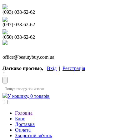
(093) 038-62-62
(097) 038-62-62
(050) 038-62-62
office@beautybuy.com.ua
Ласкаво просимо,
Вхід
|
Реєстрація
"
У кошику, 0 товарів
Головна
Блог
Доставка
Оплата
Зворотній зв'язок