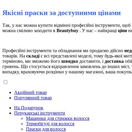
Якісні праски за доступними цінами
Так, у нас можна купити відмінні професійні інструменти, щоб
можна сміливо заходити в
Beautybuy
. У нас – найкращі
ціни
не
Професійні інструменти та обладнання ми продаємо дійсно
нед
товарів. На
складі
є всі представлені моделі, тому будь-якої ми
терміново, ми зможемо його
швидко
доставити, і
доставка
обі
гривень. Що стосується відправлення замовлень до інших міст,
випадку, враховуючи розцінки у нашому магазині, ваша покупка
Акційний товар
Популярний товар
На Подарунок
Перукарські інструменти
Машинки для стрижки волосся
Термобігуді для волосся
Праски для волосся