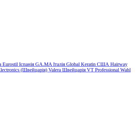
на
Eurostil Іспанія
GA.MA Італія
Global Keratin США
Hairway
Electronics (Швейцарія)
Valera Швейцарія
VT Professional
Wahl