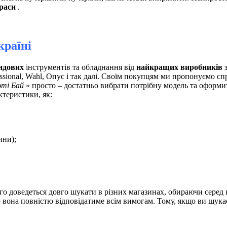
раси
.
країні
ндових
інструментів та обладнання від
найкращих виробників
з
ssional, Wahl, Опус і так далі. Своїм покупцям ми пропонуємо сп
ті Бай
» просто – достатньо вибрати потрібну модель та оформит
ктеристики, як:
ини);
го доведеться довго шукати в різних магазинах, обираючи серед
о вона повністю відповідатиме всім вимогам. Тому, якщо ви шука