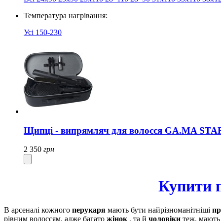
Температура нагрівання:
Усі
150-230
Щипці - випрямляч для волосся GA.MA ST
2 350
грн
Купити п
В арсеналі кожного
перукаря
мають бути найрізноманітніші
пр
рівним волоссям, адже багато
жінок
, та й
чоловіки
теж, мають 