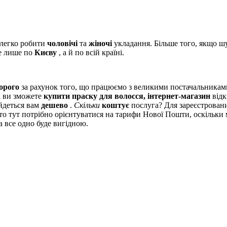
 легко робити
чоловічі
та
жіночі
укладання. Більше того, якщо ш
 лише по
Києву
, а й по всій країні.
орого
за рахунок того, що працюємо з великими постачальника
ті ви зможете
купити праску для волосся, інтернет-магазин
відк
йдеться вам
дешево
.
Скільки
коштує
послуга? Для зареєстровани
 то тут потрібно орієнтуватися на тарифи Нової Пошти, оскільк
 все одно буде вигідною.