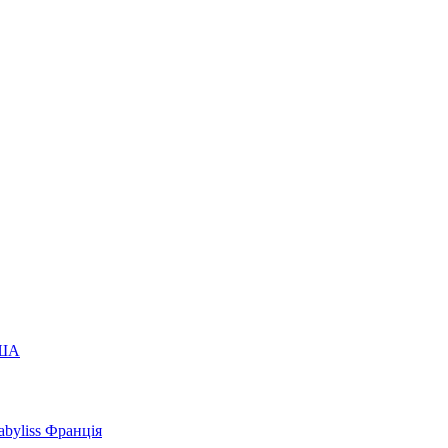
США
byliss Франція