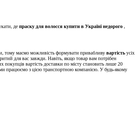
укати, де
праску для волосся купити в Україні недорого
,
ми, тому маємо можливість формувати привабливу
вартість
усіх
ритий для вас завжди. Навіть, якщо товар вам потрібен
х покупців вартість доставки по місту становить лише 20
и ми працюємо з цією транспортною компанією. У будь-якому