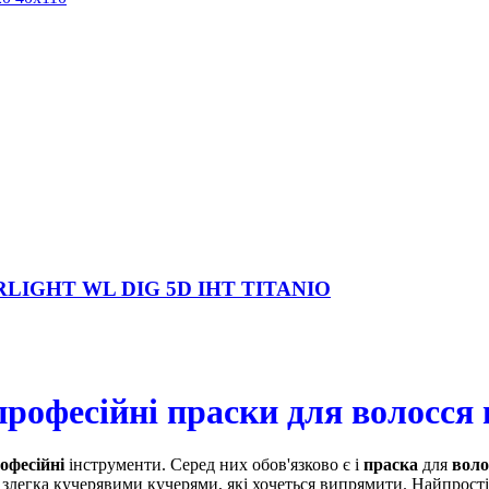
ARLIGHT WL DIG 5D IHT TITANIO
рофесійні праски для волосся 
офесійні
інструменти. Серед них обов'язково є і
праска
для
воло
злегка кучерявими кучерями, які хочеться випрямити. Найпрості