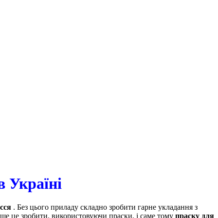
в Україні
сся
. Без цього приладу складно зробити гарне укладання з
ше це зробити, використовуючи праски, і саме тому
праску для