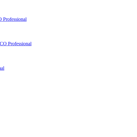
 Professional
O Professional
al