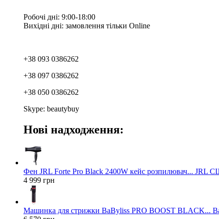
Робочі дні: 9:00-18:00
Вихідні дні: замовлення тільки Online
+38 093 0386262
+38 097 0386262
+38 050 0386262
Skype: beautybuy
Нові надходження:
Фен JRL Forte Pro Black 2400W кейс розпилювач... JRL 
4 999 грн
Машинка для стрижки BaByliss PRO BOOST BLACK... Ba