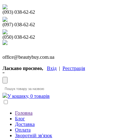
(093) 038-62-62
(097) 038-62-62
(050) 038-62-62
office@beautybuy.com.ua
Ласкаво просимо,
Вхід
|
Реєстрація
"
У кошику, 0 товарів
Головна
Блог
Доставка
Оплата
Зворотній зв'язок