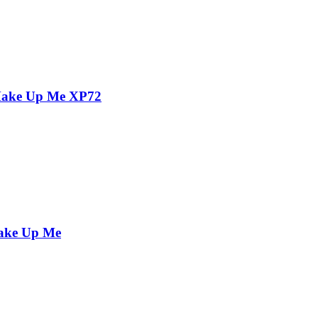
 Make Up Me XP72
Make Up Me