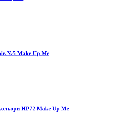
орів №5 Make Up Me
2 кольори HP72 Make Up Me