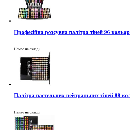
Професійна розсувна палітра тіней 96 кольо
Немає на складі
Палітра пастельних нейтральних тіней 88 ко
Немає на складі