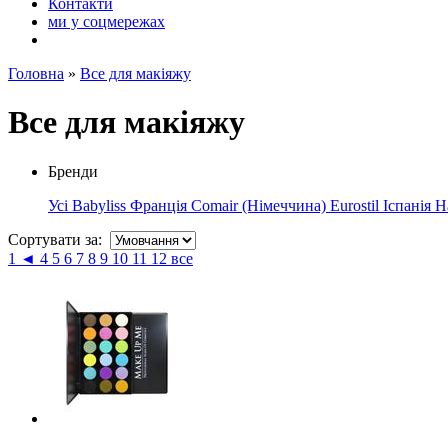
Контакти
ми у соцмережах
Головна
»
Все для макіяжу
Все для макіяжу
Бренди
Усі
Babyliss Франція
Comair (Німеччина)
Eurostil Іспанія
H
Сортувати за:
1
◄
4
5
6
7
8
9
10
11
12
все