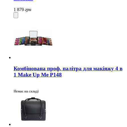
1 879
грн
Комбінована проф. палітра для макіяжу 4 в
1 Make Up Me P148
Немає на складі