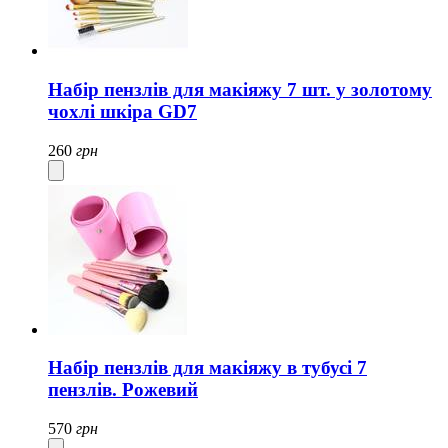
Набір пензлів для макіяжу 7 шт. у золотому
чохлі шкіра GD7
260
грн
Набір пензлів для макіяжу в тубусі 7
пензлів. Рожевий
570
грн