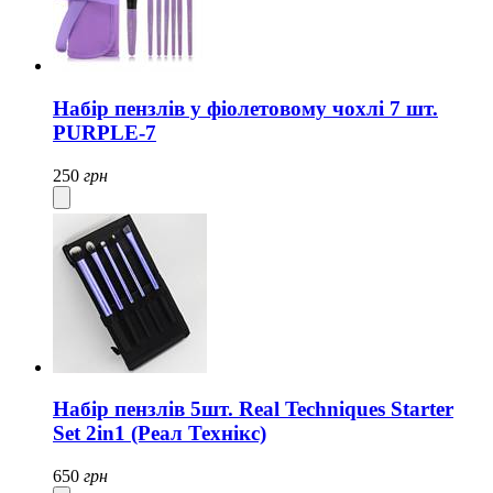
Набір пензлів у фіолетовому чохлі 7 шт.
PURPLE-7
250
грн
Набір пензлів 5шт. Real Techniques Starter
Set 2in1 (Реал Технікс)
650
грн