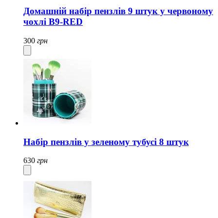
Домашній набір пензлів 9 штук у червоному
чохлі B9-RED
300
грн
Набір пензлів у зеленому тубусі 8 штук
630
грн