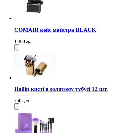
COMAIR кейс майстра BLACK
1 300
грн
Набір кисті в золотому тубусі 12 шт.
750
грн