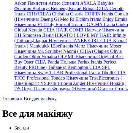
Arkon Пакистан
Artero (Іспанія)
AYALA
Babyliss
Франція
Barburys
Beimeng Китай
Brinail.США
Ceriotti
Італія
CHI (США)
Christina
Cisoria
COIFIN Італія
Comair
(Німеччина) Daeng
Gi
Meo
Ri
Elchim Італія
Enjoy
Ermila
Німеччина
ETI Italy
Eurostil Іспанія
GA.MA Італія
Ginko
Global Keratin США
HAIR COMB
Hairway Німеччина
HH Simonsen Данія
HIKATO
I LOVE MY HAIR
Infinity
(Тайвань)
Jaguar Німеччина
JANEKE
JRL
США
Kaara
(
Італія
)
Maniquick Швейцарія
Mertz Німеччина
Moser
Німеччина
Mr. Scrubber Naomi
(
США)
Olaplex
Olivia
Garden
Olton Україна
OLYMP Німеччина
Original Best
Buy
Oster США
Panda Польща
Parlux Італія
Perfect
Beauty
PROline (Тайвань)
Remington США
SPL
Німеччина
Sway
T-LAB Professional Італія
Tibolli США
TICO
Professional
Tondeo
Німеччина
TrisaElectronics (
Швейцарія
)
YS.Park Японія
Zinger Німеччина
Ножиці
DS
Опус
Плацент Формула (Німеччина)
Сталекс
Стиль
Головна
»
Все для макіяжу
Все для макіяжу
Бренди