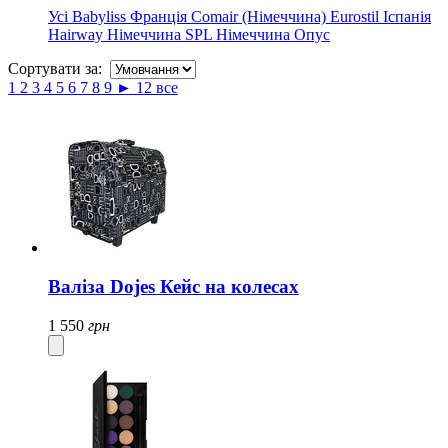
Усі
Babyliss Франція
Comair (Німеччина)
Eurostil Іспанія
Hairway Німеччина
SPL Німеччина
Опус
Сортувати за:
1
2
3
4
5
6
7
8
9
►
12
все
Валіза Dojes Кейс на колесах
1 550
грн