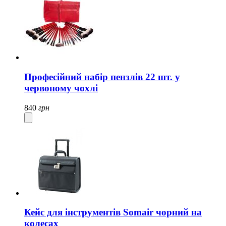
Професійний набір пензлів 22 шт. у
червоному чохлі
840
грн
Кейс для інструментів Somair чорний на
колесах