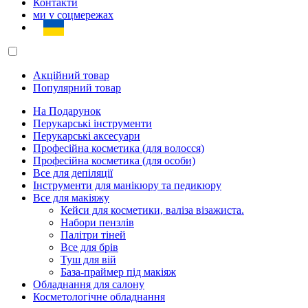
Контакти
ми у соцмережах
Акційний товар
Популярний товар
На Подарунок
Перукарські інструменти
Перукарські аксесуари
Професійна косметика (для волосся)
Професійна косметика (для особи)
Все для депіляції
Інструменти для манікюру та педикюру
Все для макіяжу
Кейси для косметики, валіза візажиста.
Набори пензлів
Палітри тіней
Все для брів
Туш для вій
База-праймер під макіяж
Обладнання для салону
Косметологічне обладнання