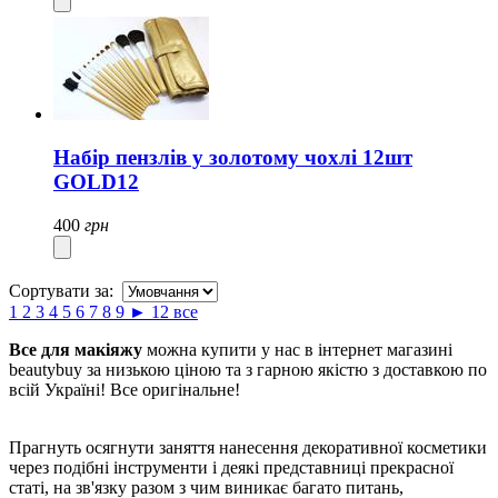
Набір пензлів у золотому чохлі 12шт
GOLD12
400
грн
Сортувати за:
1
2
3
4
5
6
7
8
9
►
12
все
Все для макіяжу
можна купити у нас в інтернет магазині
beautybuy за низькою ціною та з гарною якістю з доставкою по
всій Україні! Все оригінальне!
Прагнуть осягнути заняття нанесення декоративної косметики
через подібні інструменти і деякі представниці прекрасної
статі, на зв'язку разом з чим виникає багато питань,