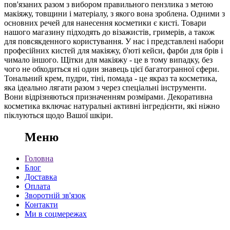
пов'язаних разом з вибором правильного пензлика з метою
макіяжу, товщини і матеріалу, з якого вона зроблена. Одними з
основних речей для нанесення косметики є кисті. Товари
нашого магазину підходять до візажистів, гримерів, а також
для повсякденного користування. У нас і представлені набори
професійних кистей для макіяжу, б'юті кейси, фарби для брів і
чимало іншого. Щітки для макіяжу - це в тому випадку, без
чого не обходиться ні один знавець цієї багатогранної сфери.
Тональний крем, пудри, тіні, помада - це якраз та косметика,
яка ідеально лягати разом з через спеціальні інструменти.
Вони відрізняються призначенням розмірами. Декоративна
косметика включає натуральні активні інгредієнти, які ніжно
піклуються щодо Вашої шкіри.
Меню
Головна
Блог
Доставка
Оплата
Зворотній зв'язок
Контакти
Ми в соцмережах