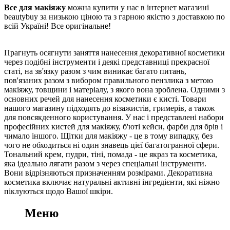
Все для макіяжу
можна купити у нас в інтернет магазині
beautybuy за низькою ціною та з гарною якістю з доставкою по
всій Україні! Все оригінальне!
Прагнуть осягнути заняття нанесення декоративної косметики
через подібні інструменти і деякі представниці прекрасної
статі, на зв'язку разом з чим виникає багато питань,
пов'язаних разом з вибором правильного пензлика з метою
макіяжу, товщини і матеріалу, з якого вона зроблена. Одними з
основних речей для нанесення косметики є кисті. Товари
нашого магазину підходять до візажистів, гримерів, а також
для повсякденного користування. У нас і представлені набори
професійних кистей для макіяжу, б'юті кейси, фарби для брів і
чимало іншого. Щітки для макіяжу - це в тому випадку, без
чого не обходиться ні один знавець цієї багатогранної сфери.
Тональний крем, пудри, тіні, помада - це якраз та косметика,
яка ідеально лягати разом з через спеціальні інструменти.
Вони відрізняються призначенням розмірами. Декоративна
косметика включає натуральні активні інгредієнти, які ніжно
піклуються щодо Вашої шкіри.
Меню