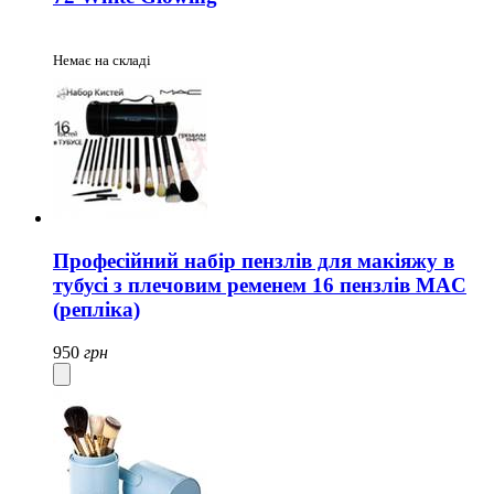
Немає на складі
Професійний набір пензлів для макіяжу в
тубусі з плечовим ременем 16 пензлів MAC
(репліка)
950
грн