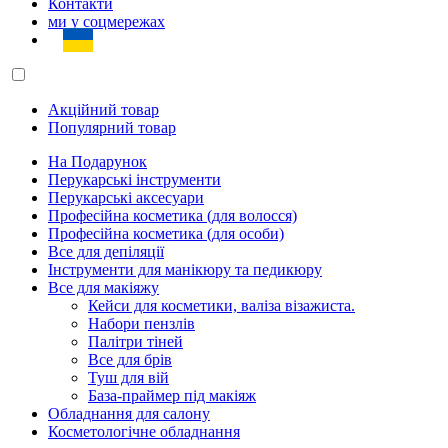
Контакти
ми у соцмережах
Акційний товар
Популярний товар
На Подарунок
Перукарські інструменти
Перукарські аксесуари
Професійна косметика (для волосся)
Професійна косметика (для особи)
Все для депіляції
Інструменти для манікюру та педикюру
Все для макіяжу
Кейси для косметики, валіза візажиста.
Набори пензлів
Палітри тіней
Все для брів
Туш для вій
База-праймер під макіяж
Обладнання для салону
Косметологічне обладнання