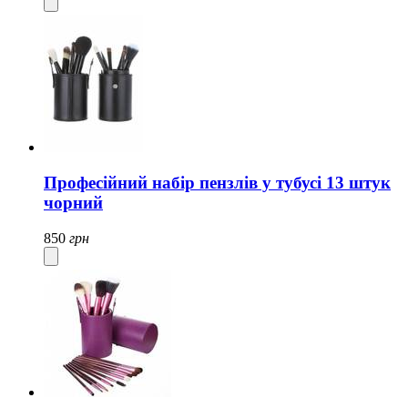
Професійний набір пензлів у тубусі 13 штук
чорний
850
грн