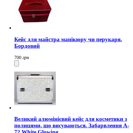
Кейс для майстра манікюру чи перукаря.
Бордовий
700
грн
Великий алюмінієвий кейс для косметики з
полицями, що висуваються. Забарвлення A-
72 White Glowing