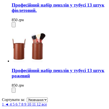
Професійний набір пензлів у тубусі 13 штук
фіолетовий.
850
грн
Професійний набір пензлів у тубусі 13 штук
рожевий
850
грн
Сортувати за:
1
◄
4
5
6
7
8
9
10
11
12
все