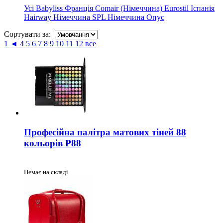
Усі
Babyliss Франція
Comair (Німеччина)
Eurostil Іспанія
Hairway Німеччина
SPL Німеччина
Опус
Сортувати за:
1
◄
4
5
6
7
8
9
10
11
12
все
Професійна палітра матових тіней 88
кольорів P88
Немає на складі