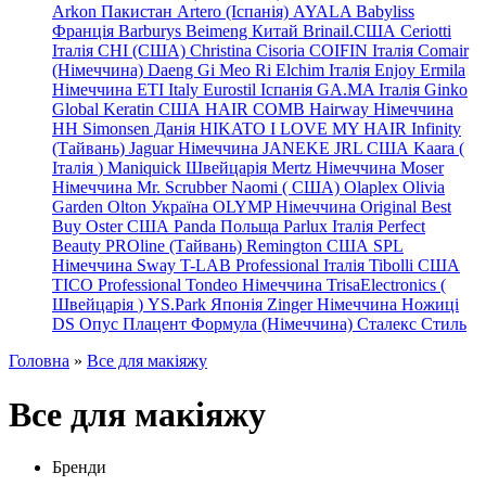
Arkon Пакистан
Artero (Іспанія)
AYALA
Babyliss
Франція
Barburys
Beimeng Китай
Brinail.США
Ceriotti
Італія
CHI (США)
Christina
Cisoria
COIFIN Італія
Comair
(Німеччина) Daeng
Gi
Meo
Ri
Elchim Італія
Enjoy
Ermila
Німеччина
ETI Italy
Eurostil Іспанія
GA.MA Італія
Ginko
Global Keratin США
HAIR COMB
Hairway Німеччина
HH Simonsen Данія
HIKATO
I LOVE MY HAIR
Infinity
(Тайвань)
Jaguar Німеччина
JANEKE
JRL
США
Kaara
(
Італія
)
Maniquick Швейцарія
Mertz Німеччина
Moser
Німеччина
Mr. Scrubber Naomi
(
США)
Olaplex
Olivia
Garden
Olton Україна
OLYMP Німеччина
Original Best
Buy
Oster США
Panda Польща
Parlux Італія
Perfect
Beauty
PROline (Тайвань)
Remington США
SPL
Німеччина
Sway
T-LAB Professional Італія
Tibolli США
TICO
Professional
Tondeo
Німеччина
TrisaElectronics (
Швейцарія
)
YS.Park Японія
Zinger Німеччина
Ножиці
DS
Опус
Плацент Формула (Німеччина)
Сталекс
Стиль
Головна
»
Все для макіяжу
Все для макіяжу
Бренди