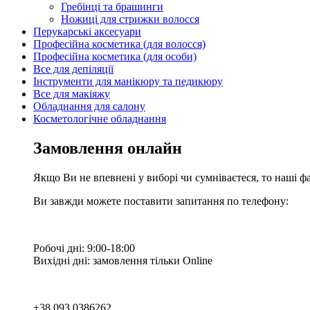
Гребінці та брашинги
Ножиці для стрижки волосся
Перукарські аксесуари
Професійна косметика (для волосся)
Професійна косметика (для особи)
Все для депіляції
Інструменти для манікюру та педикюру
Все для макіяжу
Обладнання для салону
Косметологічне обладнання
Замовлення онлайн
Якщо Ви не впевнені у виборі чи сумніваєтеся, то наші ф
Ви завжди можете поставити запитання по телефону:
Робочі дні: 9:00-18:00
Вихідні дні: замовлення тільки Online
+38 093 0386262