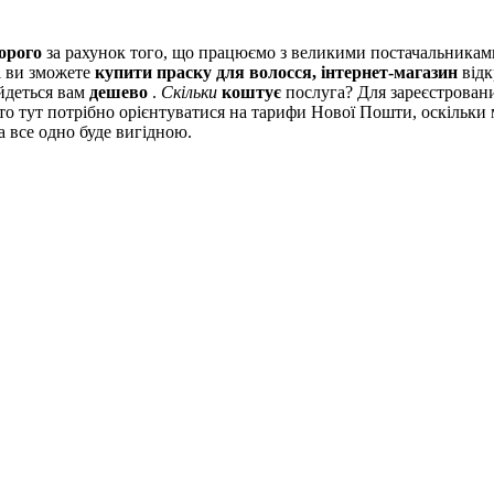
орого
за рахунок того, що працюємо з великими постачальника
ті ви зможете
купити праску для волосся, інтернет-магазин
відк
йдеться вам
дешево
.
Скільки
коштує
послуга? Для зареєстровани
 то тут потрібно орієнтуватися на тарифи Нової Пошти, оскільк
 все одно буде вигідною.