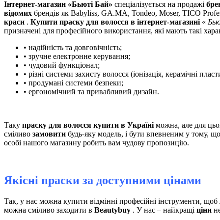
Інтернет-магазин «Бьюті Бай»
спеціалізується на продажі
бре
відомих
брендів як Babyliss, GA.MA, Tondeo, Moser, TICO Profe
краси
.
Купити праску для волосся в інтернет-магазині
«
Бью
призначені для професійного використання, які мають такі хара
• надійність та довговічність;
• зручне електронне керування;
• чудовий функціонал;
• різні системи захисту волосся (іонізація, керамічні пласт
• продумані системи безпеки;
• ергономічний та привабливий дизайн.
Таку
праску для волосся купити в Україні
можна, але для цьо
сміливо
замовити
будь-яку модель, і бути впевненим у тому, щ
особі нашого магазину робить вам чудову пропозицію.
Якісні праски за доступними цінами
Так, у нас можна купити відмінні професійні інструменти, щоб
можна сміливо заходити в
Beautybuy
. У нас – найкращі
ціни
не