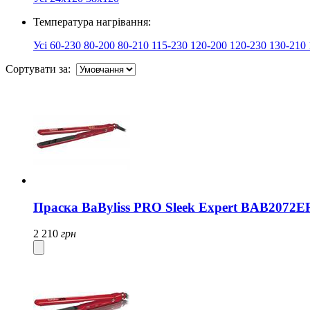
Температура нагрівання:
Усі
60-230
80-200
80-210
115-230
120-200
120-230
130-210
Сортувати за:
Праска BaByliss PRO Sleek Expert BAB2072
2 210
грн