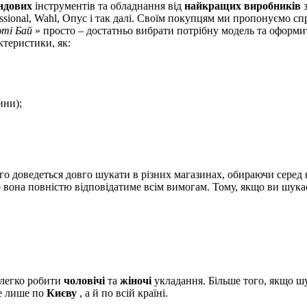
ндових
інструментів та обладнання від
найкращих виробників
з
ssional, Wahl, Опус і так далі. Своїм покупцям ми пропонуємо сп
ті Бай
» просто – достатньо вибрати потрібну модель та оформит
ктеристики, як:
ини);
го доведеться довго шукати в різних магазинах, обираючи серед
о вона повністю відповідатиме всім вимогам. Тому, якщо ви шука
 легко робити
чоловічі
та
жіночі
укладання. Більше того, якщо ш
 лише по
Києву
, а й по всій країні.