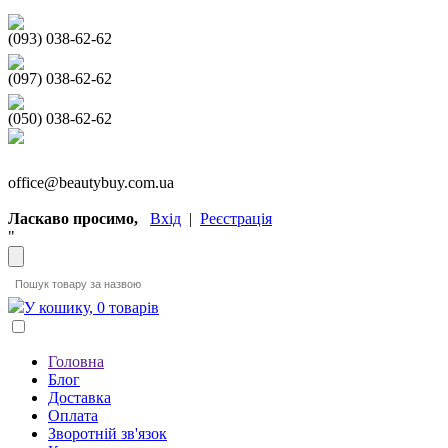
(093) 038-62-62
(097) 038-62-62
(050) 038-62-62
office@beautybuy.com.ua
Ласкаво просимо,
Вхід
|
Реєстрація
"
У кошику, 0 товарів
Головна
Блог
Доставка
Оплата
Зворотній зв'язок