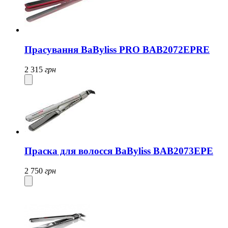
Прасування BaByliss PRO BAB2072EPRE
2 315
грн
Праска для волосся BaByliss BAB2073EPE
2 750
грн