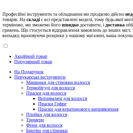
Професійні інструменти та обладнання ми продаємо дійсно
нед
товарів. На
складі
є всі представлені моделі, тому будь-якої ми
терміново, ми зможемо його
швидко
доставити, і
доставка
обі
гривень. Що стосується відправлення замовлень до інших міст,
випадку, враховуючи розцінки у нашому магазині, ваша покупка
Акційний товар
Популярний товар
На Подарунок
Перукарські інструменти
Машинки для стрижки волосся
Термобігуді для волосся
Праски для волосся
Випрямлячі для волосся
Праски Гофре
Праски для кератинового випрямлення
Плойки для волосся
Тримери
Фени для волосся
Бритви для стрижки