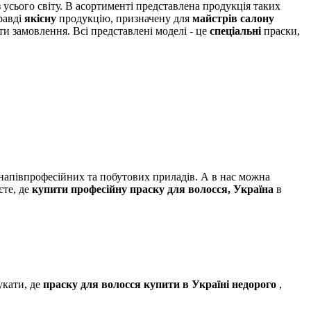
 усього світу. В асортименті представлена ​​продукція таких
равді
якісну
продукцію, призначену для
майстрів салону
и замовлення. Всі представлені моделі - це
спеціальні
праски,
 напівпрофесійних та побутових приладів. А в нас можна
єте, де
купити професійну праску для волосся, Україна
в
укати, де
праску для волосся купити в Україні недорого
,