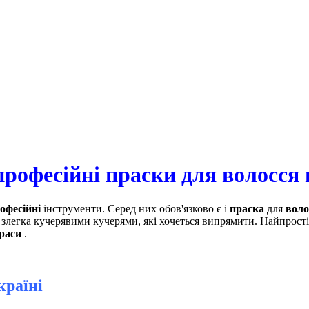
рофесійні праски для волосся 
офесійні
інструменти. Серед них обов'язково є і
праска
для
воло
злегка кучерявими кучерями, які хочеться випрямити. Найпрості
раси
.
країні