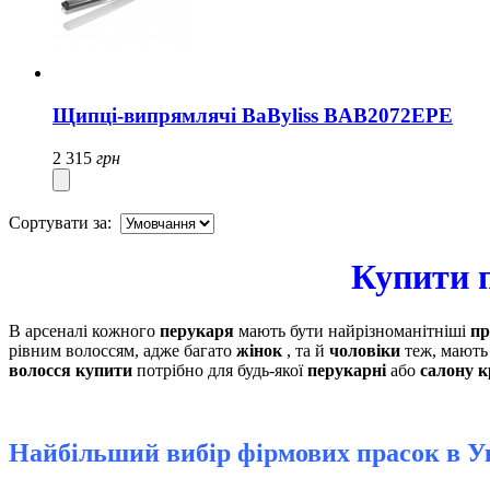
Щипці-випрямлячі BaByliss BAB2072EPE
2 315
грн
Сортувати за:
Купити п
В арсеналі кожного
перукаря
мають бути найрізноманітніші
пр
рівним волоссям, адже багато
жінок
, та й
чоловіки
теж, мають 
волосся купити
потрібно для будь-якої
перукарні
або
салону к
Найбільший вибір фірмових прасок в У