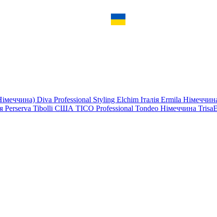
Німеччина)
Diva Professional Styling
Elchim
Італія
Ermila Німеччи
ія
Perserva
Tibolli США
TICO Professional
Tondeo Німеччина
Trisa