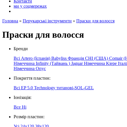
Контакти
ми у соцмережах
Головна
»
Перукарські інструменти
»
Праски для волосся
Праски для волосся
Бренди
Всі
Artero (Іспанія)
Babyliss Франція
CHI (США)
Comair (
Німеччина
Infinity
(Тайвань
)
Jaguar
Німеччина
Kiepe
Італ
Німеччина
Опус
Покриття пластин:
Всі
EP 5.0 Technology
титанові-SOL-GEL
Іонізація:
Все
Ні
Розмір пластин:
Усі
24х120
38х120