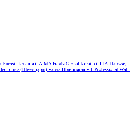
на
Eurostil Іспанія
GA.MA Італія
Global Keratin США
Hairway
Electronics (Швейцарія)
Valera Швейцарія
VT Professional
Wahl