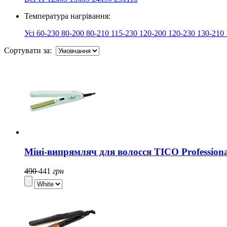
Температура нагрівання:
Усі
60-230
80-200
80-210
115-230
120-200
120-230
130-210
Сортувати за:
Міні-випрямляч для волосся TICO Professional
490
441
грн