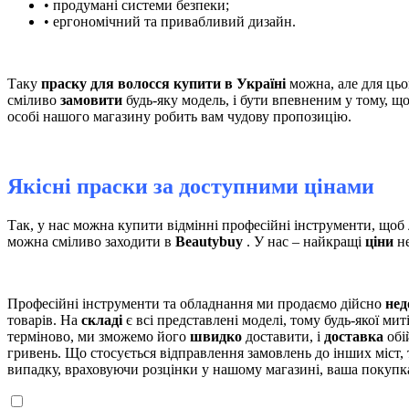
• продумані системи безпеки;
• ергономічний та привабливий дизайн.
Таку
праску для волосся купити в Україні
можна, але для цьо
сміливо
замовити
будь-яку модель, і бути впевненим у тому, щ
особі нашого магазину робить вам чудову пропозицію.
Якісні праски за доступними цінами
Так, у нас можна купити відмінні професійні інструменти, щоб
можна сміливо заходити в
Beautybuy
. У нас – найкращі
ціни
не
Професійні інструменти та обладнання ми продаємо дійсно
нед
товарів. На
складі
є всі представлені моделі, тому будь-якої ми
терміново, ми зможемо його
швидко
доставити, і
доставка
обі
гривень. Що стосується відправлення замовлень до інших міст,
випадку, враховуючи розцінки у нашому магазині, ваша покупка