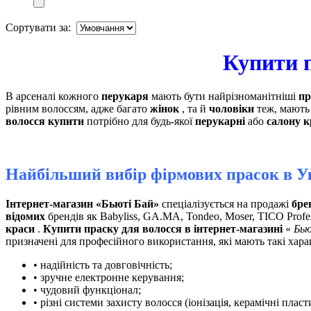
Сортувати за:
Купити п
В арсеналі кожного
перукаря
мають бути найрізноманітніші
пр
рівним волоссям, адже багато
жінок
, та й
чоловіки
теж, мають 
волосся купити
потрібно для будь-якої
перукарні
або
салону к
Найбільший вибір фірмових прасок в У
Інтернет-магазин «Бьюті Бай»
спеціалізується на продажі
бре
відомих
брендів як Babyliss, GA.MA, Tondeo, Moser, TICO Profe
краси
.
Купити праску для волосся в інтернет-магазині
«
Бью
призначені для професійного використання, які мають такі хара
• надійність та довговічність;
• зручне електронне керування;
• чудовий функціонал;
• різні системи захисту волосся (іонізація, керамічні пласт