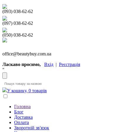
(093) 038-62-62
(097) 038-62-62
(050) 038-62-62
office@beautybuy.com.ua
Ласкаво просимо,
Вхід
|
Реєстрація
"
У кошику, 0 товарів
Головна
Блог
Доставка
Оплата
Зворотній зв'язок