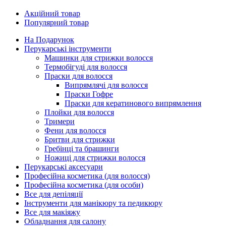
Акційний товар
Популярний товар
На Подарунок
Перукарські інструменти
Машинки для стрижки волосся
Термобігуді для волосся
Праски для волосся
Випрямлячі для волосся
Праски Гофре
Праски для кератинового випрямлення
Плойки для волосся
Тримери
Фени для волосся
Бритви для стрижки
Гребінці та брашинги
Ножиці для стрижки волосся
Перукарські аксесуари
Професійна косметика (для волосся)
Професійна косметика (для особи)
Все для депіляції
Інструменти для манікюру та педикюру
Все для макіяжу
Обладнання для салону