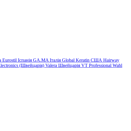
на
Eurostil Іспанія
GA.MA Італія
Global Keratin США
Hairway
Electronics (Швейцарія)
Valera Швейцарія
VT Professional
Wahl