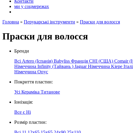
Контакти
ми у соцмережах
Головна
»
Перукарські інструменти
»
Праски для волосся
Праски для волосся
Бренди
Всі
Artero (Іспанія)
Babyliss Франція
CHI (США)
Comair (
Німеччина
Infinity
(Тайвань
)
Jaguar
Німеччина
Kiepe
Італ
Німеччина
Опус
Покриття пластин:
Усі
Кераміка
Титанове
Іонізація:
Все
є
Ні
Розмір пластин:
Всі
11
12x65
15x65
24x90
25х110