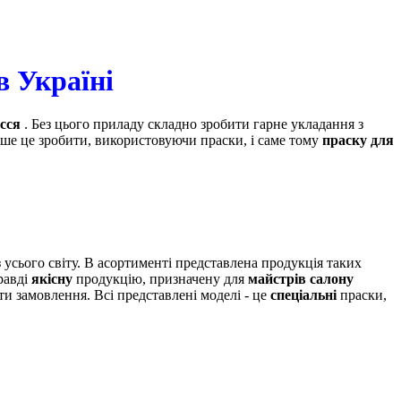
в Україні
сся
. Без цього приладу складно зробити гарне укладання з
ше це зробити, використовуючи праски, і саме тому
праску для
 усього світу. В асортименті представлена ​​продукція таких
равді
якісну
продукцію, призначену для
майстрів салону
и замовлення. Всі представлені моделі - це
спеціальні
праски,