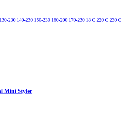
130-230
140-230
150-230
160-200
170-230
18
​
​C
220 С
230 С
 Mini Styler