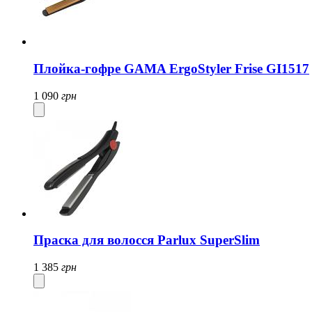
Плойка-гофре GAMA ErgoStyler Frise GI1517
1 090
грн
Праска для волосся Parlux SuperSlim
1 385
грн