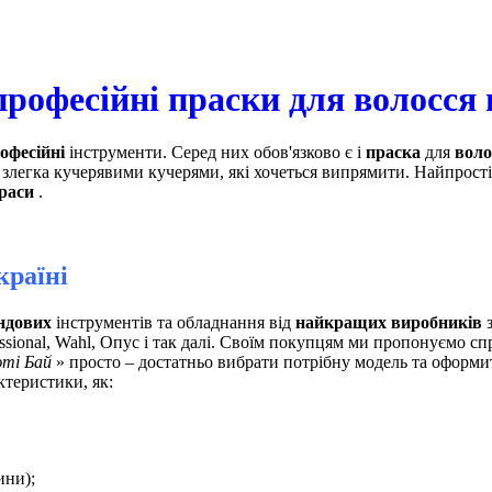
рофесійні праски для волосся 
офесійні
інструменти. Серед них обов'язково є і
праска
для
воло
злегка кучерявими кучерями, які хочеться випрямити. Найпрості
раси
.
країні
ндових
інструментів та обладнання від
найкращих виробників
з
ssional, Wahl, Опус і так далі. Своїм покупцям ми пропонуємо сп
ті Бай
» просто – достатньо вибрати потрібну модель та оформит
ктеристики, як:
ини);