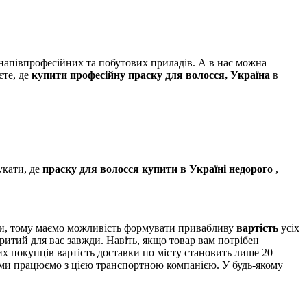
 напівпрофесійних та побутових приладів. А в нас можна
єте, де
купити професійну праску для волосся, Україна
в
укати, де
праску для волосся купити в Україні недорого
,
ми, тому маємо можливість формувати привабливу
вартість
усіх
ритий для вас завжди. Навіть, якщо товар вам потрібен
х покупців вартість доставки по місту становить лише 20
и ми працюємо з цією транспортною компанією. У будь-якому