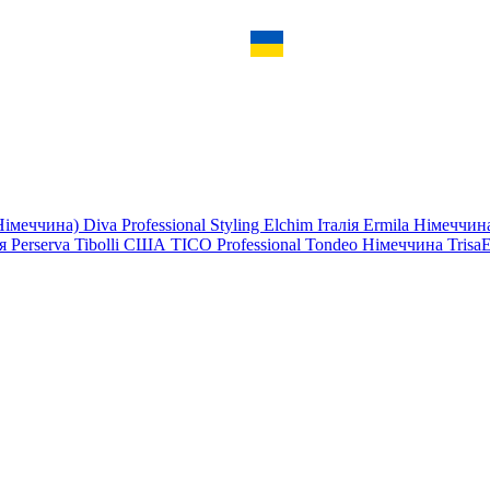
Німеччина)
Diva Professional Styling
Elchim
Італія
Ermila Німеччи
ія
Perserva
Tibolli США
TICO Professional
Tondeo Німеччина
Trisa