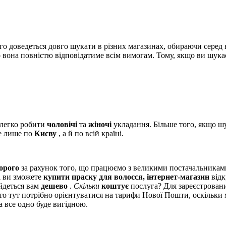
го доведеться довго шукати в різних магазинах, обираючи серед
о вона повністю відповідатиме всім вимогам. Тому, якщо ви шука
 легко робити
чоловічі
та
жіночі
укладання. Більше того, якщо ш
 лише по
Києву
, а й по всій країні.
орого
за рахунок того, що працюємо з великими постачальника
ті ви зможете
купити праску для волосся, інтернет-магазин
відк
йдеться вам
дешево
.
Скільки
коштує
послуга? Для зареєстровани
 то тут потрібно орієнтуватися на тарифи Нової Пошти, оскільк
 все одно буде вигідною.