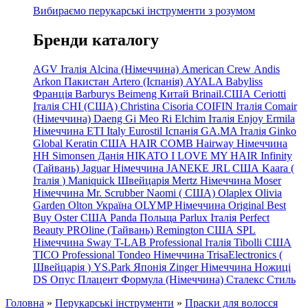
Вибираємо перукарські інструменти з розумом
Бренди каталогу
AGV Італія
Alcina (Німеччина)
American Crew
Andis
Arkon Пакистан
Artero (Іспанія)
AYALA
Babyliss
Франція
Barburys
Beimeng Китай
Brinail.США
Ceriotti
Італія
CHI (США)
Christina
Cisoria
COIFIN Італія
Comair
(Німеччина) Daeng
Gi
Meo
Ri
Elchim Італія
Enjoy
Ermila
Німеччина
ETI Italy
Eurostil Іспанія
GA.MA Італія
Ginko
Global Keratin США
HAIR COMB
Hairway Німеччина
HH Simonsen Данія
HIKATO
I LOVE MY HAIR
Infinity
(Тайвань)
Jaguar Німеччина
JANEKE
JRL
США
Kaara
(
Італія
)
Maniquick Швейцарія
Mertz Німеччина
Moser
Німеччина
Mr. Scrubber Naomi
(
США)
Olaplex
Olivia
Garden
Olton Україна
OLYMP Німеччина
Original Best
Buy
Oster США
Panda Польща
Parlux Італія
Perfect
Beauty
PROline (Тайвань)
Remington США
SPL
Німеччина
Sway
T-LAB Professional Італія
Tibolli США
TICO
Professional
Tondeo
Німеччина
TrisaElectronics (
Швейцарія
)
YS.Park Японія
Zinger Німеччина
Ножиці
DS
Опус
Плацент Формула (Німеччина)
Сталекс
Стиль
Головна
»
Перукарські інструменти
»
Праски для волосся