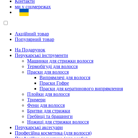
Контакти
ми у соцмережах
Акційний товар
Популярний товар
На Подарунок
Перукарські інструменти
Машинки для стрижки волосся
Термобігуді для волосся
Праски для волосся
Випрямлячі для волосся
Праски Гофре
Праски для кератинового випрямлення
Плойки для волосся
Тримери
Фени для волосся
Бритви для стрижки
Гребінці та брашинги
Ножиці для стрижки волосся
Перукарські аксесуари
Професійна косметика (для волосся)