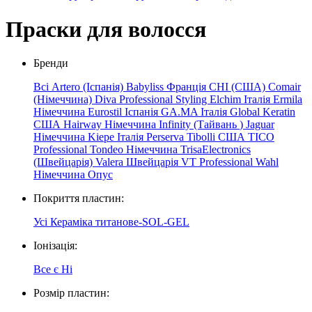
Праски для волосся
Бренди
Всі
Artero (Іспанія)
Babyliss Франція
CHI (США)
Comair
(Німеччина)
Diva Professional Styling
Elchim
Італія
Ermila
Німеччина
Eurostil Іспанія
GA.MA Італія
Global Keratin
США
Hairway Німеччина
Infinity
(Тайвань
)
Jaguar
Німеччина
Kiepe
Італія
Perserva
Tibolli США
TICO
Professional
Tondeo Німеччина
TrisaElectronics
(Швейцарія)
Valera Швейцарія
VT Professional
Wahl
Німеччина
Опус
Покриття пластин:
Усі
Кераміка
титанове-SOL-GEL
Іонізація:
Все
є
Ні
Розмір пластин: