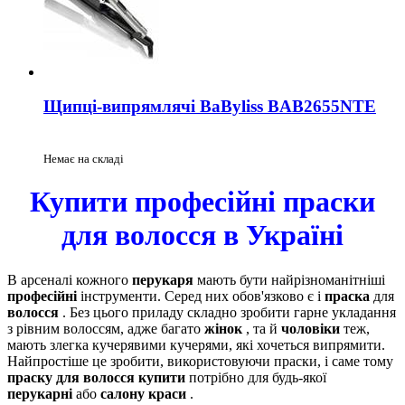
Щипці-випрямлячі BaByliss BAB2655NTE
Немає на складі
Купити професійні праски
для волосся в Україні
В арсеналі кожного
перукаря
мають бути найрізноманітніші
професійні
інструменти. Серед них обов'язково є і
праска
для
волосся
. Без цього приладу складно зробити гарне укладання
з рівним волоссям, адже багато
жінок
, та й
чоловіки
теж,
мають злегка кучерявими кучерями, які хочеться випрямити.
Найпростіше це зробити, використовуючи праски, і саме тому
праску для волосся купити
потрібно для будь-якої
перукарні
або
салону краси
.