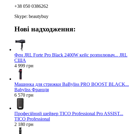
+38 050 0386262
Skype: beautybuy
Нові надходження:
Фен JRL Forte Pro Black 2400W кейс розпилювач... JRL
США
4 999 грн
Машинка для стрижки BaByliss PRO BOOST BLACK...
Babyliss Франція
6 570 грн
Професійний шейвер TICO Professional Pro ASSIST...
TICO Professional
2 180 грн