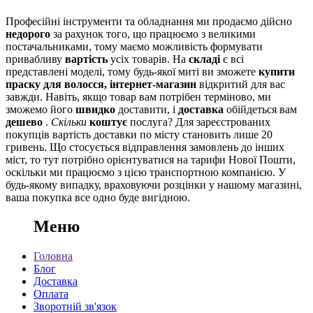
Професійні інструменти та обладнання ми продаємо дійсно
недорого
за рахунок того, що працюємо з великими
постачальниками, тому маємо можливість формувати
привабливу
вартість
усіх товарів. На
складі
є всі
представлені моделі, тому будь-якої миті ви зможете
купити
праску для волосся, інтернет-магазин
відкритий для вас
завжди. Навіть, якщо товар вам потрібен терміново, ми
зможемо його
швидко
доставити, і
доставка
обійдеться вам
дешево
.
Скільки
коштує
послуга? Для зареєстрованих
покупців вартість доставки по місту становить лише 20
гривень. Що стосується відправлення замовлень до інших
міст, то тут потрібно орієнтуватися на тарифи Нової Пошти,
оскільки ми працюємо з цією транспортною компанією. У
будь-якому випадку, враховуючи розцінки у нашому магазині,
ваша покупка все одно буде вигідною.
Меню
Головна
Блог
Доставка
Оплата
Зворотній зв'язок