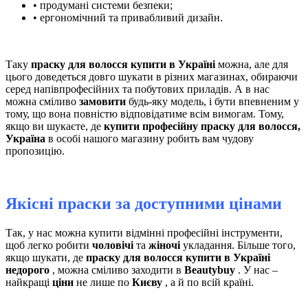
• продумані системи безпеки;
• ергономічний та привабливий дизайн.
Таку
праску для волосся купити в Україні
можна, але для
цього доведеться довго шукати в різних магазинах, обираючи
серед напівпрофесійних та побутових приладів. А в нас
можна сміливо
замовити
будь-яку модель, і бути впевненим у
тому, що вона повністю відповідатиме всім вимогам. Тому,
якщо ви шукаєте, де
купити професійну праску для волосся,
Україна
в особі нашого магазину робить вам чудову
пропозицію.
Якісні праски за доступними цінами
Так, у нас можна купити відмінні професійні інструменти,
щоб легко робити
чоловічі
та
жіночі
укладання. Більше того,
якщо шукати, де
праску для волосся купити в Україні
недорого
, можна сміливо заходити в
Beautybuy
. У нас –
найкращі
ціни
не лише по
Києву
, а й по всій країні.