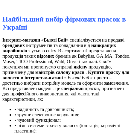
Найбільший вибір фірмових прасок в
Україні
Інтернет-магазин «Бьюті Бай»
спеціалізується на продажі
брендових
інструментів та обладнання від
найкращих
виробників
з усього світу. В асортименті представлена ​​
продукція таких
відомих
брендів як Babyliss, GA.MA, Tondeo,
Moser, TICO Professional, Wahl, Опус і так далі. Своїм
покупцям ми пропонуємо справді
якісну
продукцію,
призначену для
майстрів салону краси
.
Купити праску для
волосся в інтернет-магазині
«
Бьюті Бай
» просто –
достатньо вибрати потрібну модель та оформити замовлення.
Всі представлені моделі - це
спеціальні
праски, призначені
для професійного використання, які мають такі
характеристики, як:
• надійність та довговічність;
• зручне електронне керування;
• чудовий функціонал;
• різні системи захисту волосся (іонізація, керамічні
пластини);