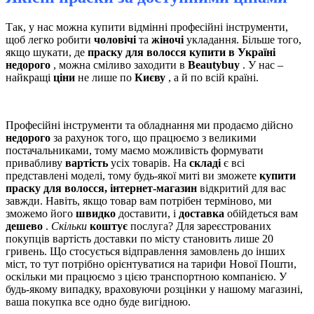
Так, у нас можна купити відмінні професійні інструменти,
щоб легко робити
чоловічі
та
жіночі
укладання. Більше того,
якщо шукати, де
праску для волосся купити в Україні
недорого
, можна сміливо заходити в
Beautybuy
. У нас –
найкращі
ціни
не лише по
Києву
, а й по всій країні.
Професійні інструменти та обладнання ми продаємо дійсно
недорого
за рахунок того, що працюємо з великими
постачальниками, тому маємо можливість формувати
привабливу
вартість
усіх товарів. На
складі
є всі
представлені моделі, тому будь-якої миті ви зможете
купити
праску для волосся, інтернет-магазин
відкритий для вас
завжди. Навіть, якщо товар вам потрібен терміново, ми
зможемо його
швидко
доставити, і
доставка
обійдеться вам
дешево
.
Скільки
коштує
послуга? Для зареєстрованих
покупців вартість доставки по місту становить лише 20
гривень. Що стосується відправлення замовлень до інших
міст, то тут потрібно орієнтуватися на тарифи Нової Пошти,
оскільки ми працюємо з цією транспортною компанією. У
будь-якому випадку, враховуючи розцінки у нашому магазині,
ваша покупка все одно буде вигідною.