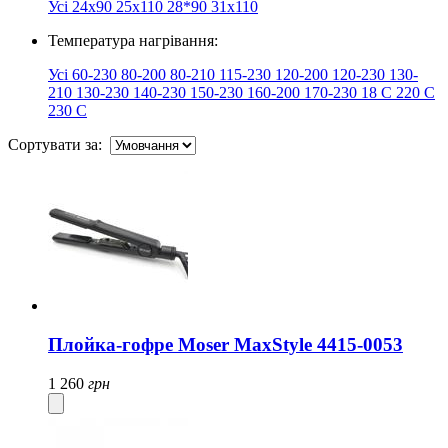
Усі
24x90
25х110
28*90
31х110
Температура нагрівання:
Усі
60-230
80-200
80-210
115-230
120-200
120-230
130-
210
130-230
140-230
150-230
160-200
170-230
18
​
​C
220 С
230 С
Сортувати за:
Плойка-гофре Moser MaxStyle 4415-0053
1 260
грн