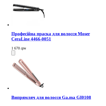
Професійна праска для волосся Moser
CeraLine 4466-0051
1 670
грн
Випрямляч для волосся Ga.ma GI0108