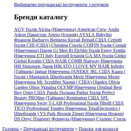
Вибираємо перукарські інструменти з розумом
Бренди каталогу
AGV Італія
Alcina (Німеччина)
American Crew
Andis
Arkon Пакистан
Artero (Іспанія)
AYALA
Babyliss
Франція
Barburys
Beimeng Китай
Brinail.США
Ceriotti
Італія
CHI (США)
Christina
Cisoria
COIFIN Італія
Comair
(Німеччина) Daeng
Gi
Meo
Ri
Elchim Італія
Enjoy
Ermila
Німеччина
ETI Italy
Eurostil Іспанія
GA.MA Італія
Ginko
Global Keratin США
HAIR COMB
Hairway Німеччина
HH Simonsen Данія
HIKATO
I LOVE MY HAIR
Infinity
(Тайвань)
Jaguar Німеччина
JANEKE
JRL
США
Kaara
(
Італія
)
Maniquick Швейцарія
Mertz Німеччина
Moser
Німеччина
Mr. Scrubber Naomi
(
США)
Olaplex
Olivia
Garden
Olton Україна
OLYMP Німеччина
Original Best
Buy
Oster США
Panda Польща
Parlux Італія
Perfect
Beauty
PROline (Тайвань)
Remington США
SPL
Німеччина
Sway
T-LAB Professional Італія
Tibolli США
TICO
Professional
Tondeo
Німеччина
TrisaElectronics (
Швейцарія
)
YS.Park Японія
Zinger Німеччина
Ножиці
DS
Опус
Плацент Формула (Німеччина)
Сталекс
Стиль
Головна
»
Перукарські інструменти
»
Праски для волосся