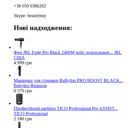
+38 050 0386262
Skype: beautybuy
Нові надходження:
Фен JRL Forte Pro Black 2400W кейс розпилювач... JRL
США
4 999 грн
Машинка для стрижки BaByliss PRO BOOST BLACK...
Babyliss Франція
6 570 грн
Професійний шейвер TICO Professional Pro ASSIST...
TICO Professional
2 180 грн