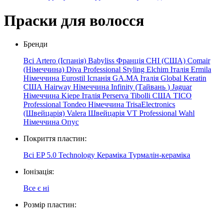
Праски для волосся
Бренди
Всі
Artero (Іспанія)
Babyliss Франція
CHI (США)
Comair
(Німеччина)
Diva Professional Styling
Elchim
Італія
Ermila
Німеччина
Eurostil Іспанія
GA.MA Італія
Global Keratin
США
Hairway Німеччина
Infinity
(Тайвань
)
Jaguar
Німеччина
Kiepe
Італія
Perserva
Tibolli США
TICO
Professional
Tondeo Німеччина
TrisaElectronics
(Швейцарія)
Valera Швейцарія
VT Professional
Wahl
Німеччина
Опус
Покриття пластин:
Всі
EP 5.0 Technology
Кераміка
Турмалін-кераміка
Іонізація:
Все
є
ні
Розмір пластин: