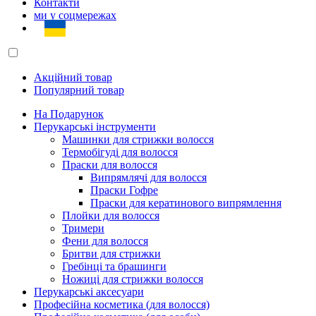
Контакти
ми у соцмережах
Акційний товар
Популярний товар
На Подарунок
Перукарські інструменти
Машинки для стрижки волосся
Термобігуді для волосся
Праски для волосся
Випрямлячі для волосся
Праски Гофре
Праски для кератинового випрямлення
Плойки для волосся
Тримери
Фени для волосся
Бритви для стрижки
Гребінці та брашинги
Ножиці для стрижки волосся
Перукарські аксесуари
Професійна косметика (для волосся)