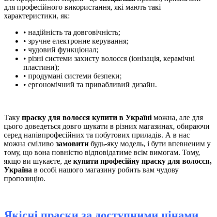
для професійного використання, які мають такі
характеристики, як:
• надійність та довговічність;
• зручне електронне керування;
• чудовий функціонал;
• різні системи захисту волосся (іонізація, керамічні
пластини);
• продумані системи безпеки;
• ергономічний та привабливий дизайн.
Таку
праску для волосся купити в Україні
можна, але для
цього доведеться довго шукати в різних магазинах, обираючи
серед напівпрофесійних та побутових приладів. А в нас
можна сміливо
замовити
будь-яку модель, і бути впевненим у
тому, що вона повністю відповідатиме всім вимогам. Тому,
якщо ви шукаєте, де
купити професійну праску для волосся,
Україна
в особі нашого магазину робить вам чудову
пропозицію.
Якісні праски за доступними цінами