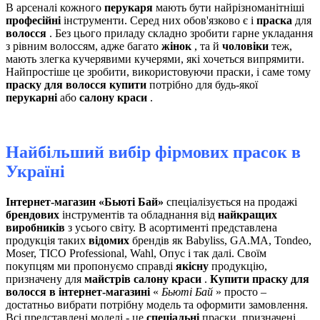
В арсеналі кожного
перукаря
мають бути найрізноманітніші
професійні
інструменти. Серед них обов'язково є і
праска
для
волосся
. Без цього приладу складно зробити гарне укладання
з рівним волоссям, адже багато
жінок
, та й
чоловіки
теж,
мають злегка кучерявими кучерями, які хочеться випрямити.
Найпростіше це зробити, використовуючи праски, і саме тому
праску для волосся купити
потрібно для будь-якої
перукарні
або
салону краси
.
Найбільший вибір фірмових прасок в
Україні
Інтернет-магазин «Бьюті Бай»
спеціалізується на продажі
брендових
інструментів та обладнання від
найкращих
виробників
з усього світу. В асортименті представлена ​​
продукція таких
відомих
брендів як Babyliss, GA.MA, Tondeo,
Moser, TICO Professional, Wahl, Опус і так далі. Своїм
покупцям ми пропонуємо справді
якісну
продукцію,
призначену для
майстрів салону краси
.
Купити праску для
волосся в інтернет-магазині
«
Бьюті Бай
» просто –
достатньо вибрати потрібну модель та оформити замовлення.
Всі представлені моделі - це
спеціальні
праски, призначені