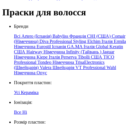
Праски для волосся
Бренди
Всі
Artero (Іспанія)
Babyliss Франція
CHI (США)
Comair
(Німеччина)
Diva Professional Styling
Elchim
Італія
Ermila
Німеччина
Eurostil Іспанія
GA.MA Італія
Global Keratin
США
Hairway Німеччина
Infinity
(Тайвань
)
Jaguar
Німеччина
Kiepe
Італія
Perserva
Tibolli США
TICO
Professional
Tondeo Німеччина
TrisaElectronics
(Швейцарія)
Valera Швейцарія
VT Professional
Wahl
Німеччина
Опус
Покриття пластин:
Усі
Кераміка
Іонізація:
Все
Ні
Розмір пластин: