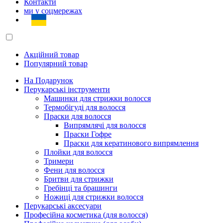
Контакти
ми у соцмережах
Акційний товар
Популярний товар
На Подарунок
Перукарські інструменти
Машинки для стрижки волосся
Термобігуді для волосся
Праски для волосся
Випрямлячі для волосся
Праски Гофре
Праски для кератинового випрямлення
Плойки для волосся
Тримери
Фени для волосся
Бритви для стрижки
Гребінці та брашинги
Ножиці для стрижки волосся
Перукарські аксесуари
Професійна косметика (для волосся)