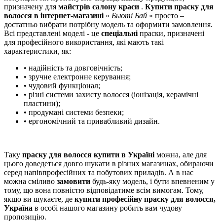
призначену для
майстрів салону краси
.
Купити праску для
волосся в інтернет-магазині
«
Бьюті Бай
» просто –
достатньо вибрати потрібну модель та оформити замовлення.
Всі представлені моделі - це
спеціальні
праски, призначені
для професійного використання, які мають такі
характеристики, як:
• надійність та довговічність;
• зручне електронне керування;
• чудовий функціонал;
• різні системи захисту волосся (іонізація, керамічні
пластини);
• продумані системи безпеки;
• ергономічний та привабливий дизайн.
Таку
праску для волосся купити в Україні
можна, але для
цього доведеться довго шукати в різних магазинах, обираючи
серед напівпрофесійних та побутових приладів. А в нас
можна сміливо
замовити
будь-яку модель, і бути впевненим у
тому, що вона повністю відповідатиме всім вимогам. Тому,
якщо ви шукаєте, де
купити професійну праску для волосся,
Україна
в особі нашого магазину робить вам чудову
пропозицію.