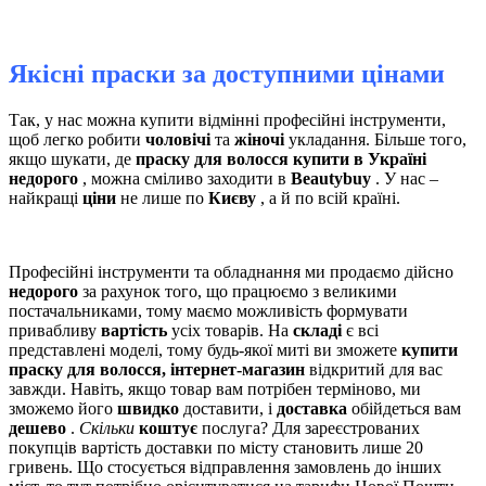
Якісні праски за доступними цінами
Так, у нас можна купити відмінні професійні інструменти,
щоб легко робити
чоловічі
та
жіночі
укладання. Більше того,
якщо шукати, де
праску для волосся купити в Україні
недорого
, можна сміливо заходити в
Beautybuy
. У нас –
найкращі
ціни
не лише по
Києву
, а й по всій країні.
Професійні інструменти та обладнання ми продаємо дійсно
недорого
за рахунок того, що працюємо з великими
постачальниками, тому маємо можливість формувати
привабливу
вартість
усіх товарів. На
складі
є всі
представлені моделі, тому будь-якої миті ви зможете
купити
праску для волосся, інтернет-магазин
відкритий для вас
завжди. Навіть, якщо товар вам потрібен терміново, ми
зможемо його
швидко
доставити, і
доставка
обійдеться вам
дешево
.
Скільки
коштує
послуга? Для зареєстрованих
покупців вартість доставки по місту становить лише 20
гривень. Що стосується відправлення замовлень до інших