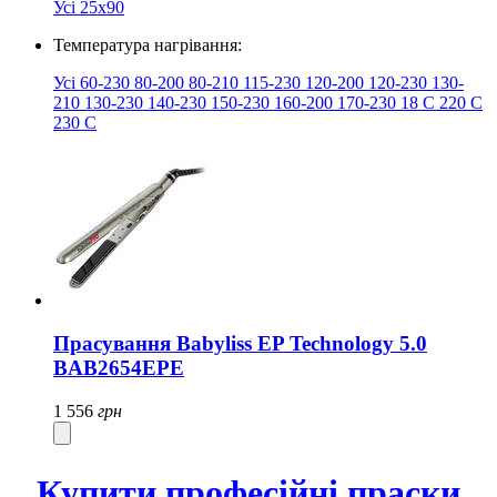
Усі
25x90
Температура нагрівання:
Усі
60-230
80-200
80-210
115-230
120-200
120-230
130-
210
130-230
140-230
150-230
160-200
170-230
18
​
​C
220 С
230 С
Прасування Babyliss EP Technology 5.0
BAB2654EPE
1 556
грн
Купити професійні праски