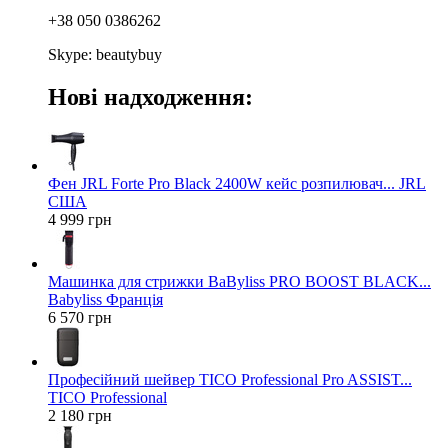
+38 050 0386262
Skype: beautybuy
Нові надходження:
Фен JRL Forte Pro Black 2400W кейс розпилювач... JRL
США
4 999 грн
Машинка для стрижки BaByliss PRO BOOST BLACK...
Babyliss Франція
6 570 грн
Професійний шейвер TICO Professional Pro ASSIST...
TICO Professional
2 180 грн