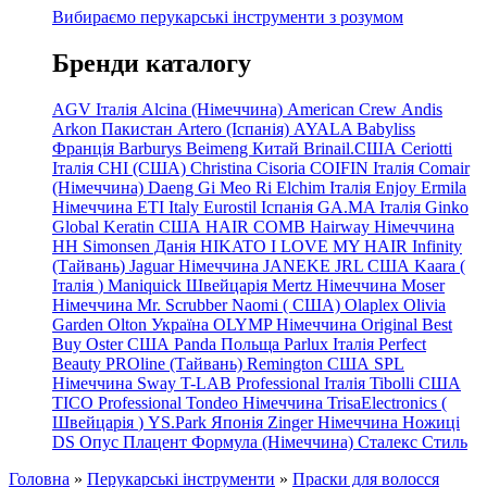
Вибираємо перукарські інструменти з розумом
Бренди каталогу
AGV Італія
Alcina (Німеччина)
American Crew
Andis
Arkon Пакистан
Artero (Іспанія)
AYALA
Babyliss
Франція
Barburys
Beimeng Китай
Brinail.США
Ceriotti
Італія
CHI (США)
Christina
Cisoria
COIFIN Італія
Comair
(Німеччина) Daeng
Gi
Meo
Ri
Elchim Італія
Enjoy
Ermila
Німеччина
ETI Italy
Eurostil Іспанія
GA.MA Італія
Ginko
Global Keratin США
HAIR COMB
Hairway Німеччина
HH Simonsen Данія
HIKATO
I LOVE MY HAIR
Infinity
(Тайвань)
Jaguar Німеччина
JANEKE
JRL
США
Kaara
(
Італія
)
Maniquick Швейцарія
Mertz Німеччина
Moser
Німеччина
Mr. Scrubber Naomi
(
США)
Olaplex
Olivia
Garden
Olton Україна
OLYMP Німеччина
Original Best
Buy
Oster США
Panda Польща
Parlux Італія
Perfect
Beauty
PROline (Тайвань)
Remington США
SPL
Німеччина
Sway
T-LAB Professional Італія
Tibolli США
TICO
Professional
Tondeo
Німеччина
TrisaElectronics (
Швейцарія
)
YS.Park Японія
Zinger Німеччина
Ножиці
DS
Опус
Плацент Формула (Німеччина)
Сталекс
Стиль
Головна
»
Перукарські інструменти
»
Праски для волосся