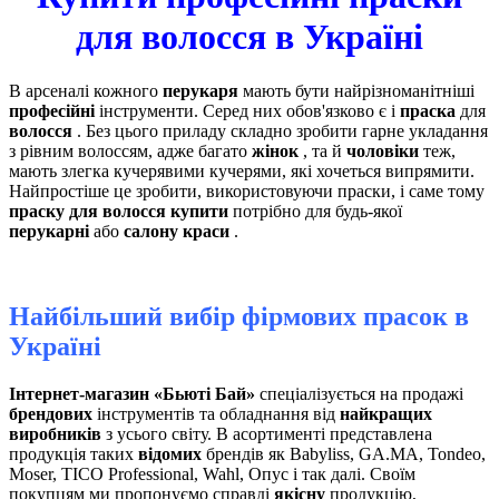
для волосся в Україні
В арсеналі кожного
перукаря
мають бути найрізноманітніші
професійні
інструменти. Серед них обов'язково є і
праска
для
волосся
. Без цього приладу складно зробити гарне укладання
з рівним волоссям, адже багато
жінок
, та й
чоловіки
теж,
мають злегка кучерявими кучерями, які хочеться випрямити.
Найпростіше це зробити, використовуючи праски, і саме тому
праску для волосся купити
потрібно для будь-якої
перукарні
або
салону краси
.
Найбільший вибір фірмових прасок в
Україні
Інтернет-магазин «Бьюті Бай»
спеціалізується на продажі
брендових
інструментів та обладнання від
найкращих
виробників
з усього світу. В асортименті представлена ​​
продукція таких
відомих
брендів як Babyliss, GA.MA, Tondeo,
Moser, TICO Professional, Wahl, Опус і так далі. Своїм
покупцям ми пропонуємо справді
якісну
продукцію,