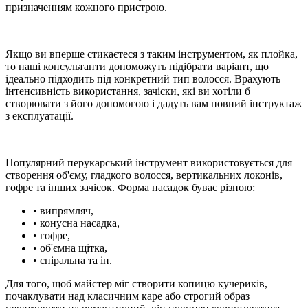
призначенням кожного пристрою.
Якщо ви вперше стикаєтеся з таким інструментом, як плойка,
то наші консультанти допоможуть підібрати варіант, що
ідеально підходить під конкретний тип волосся. Врахують
інтенсивність використання, зачіски, які ви хотіли б
створювати з його допомогою і дадуть вам повний інструктаж
з експлуатації.
Популярний перукарський інструмент використовується для
створення об'єму, гладкого волосся, вертикальних локонів,
гофре та інших зачісок. Форма насадок буває різною:
• випрямляч,
• конусна насадка,
• гофре,
• об'ємна щітка,
• спіральна та ін.
Для того, щоб майстер міг створити копицю кучериків,
почаклувати над класичним каре або строгий образ