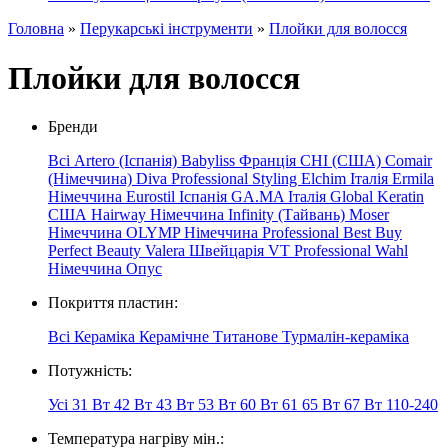
Головна
»
Перукарські інструменти
»
Плойки для волосся
Плойки для волосся
Бренди
Всі
Artero (Іспанія)
Babyliss Франція
CHI (США)
Comair
(Німеччина)
Diva Professional Styling
Elchim Італія
Ermila
Німеччина
Eurostil Іспанія
GA.MA Італія
Global Keratin
США
Hairway
Німеччина
Infinity (Тайвань)
Moser
Німеччина
OLYMP
Німеччина
Professional
Best
Buy
Perfect Beauty
Valera Швейцарія
VT Professional
Wahl
Німеччина
Опус
Покриття пластин:
Всі
Кераміка
Керамічне
Титанове
Турмалін-кераміка
Потужність:
Усі
31 Вт
42 Вт
43 Вт
53 Вт
60 Вт
61
65 Вт
67 Вт
110-240
Температура нагріву мін.: