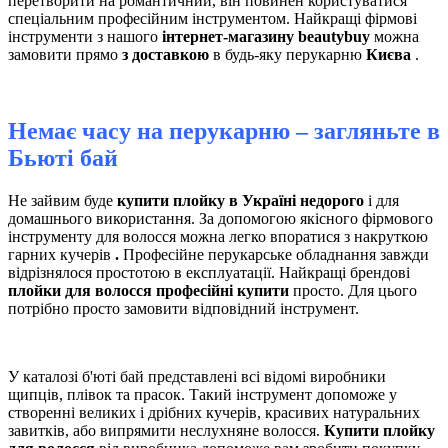
перетворити на романтичний, він повинен користуватися
спеціальним професійним інструментом. Найкращі фірмові
інструменти з нашого
інтернет-магазину beautybuy
можна
замовити прямо
з доставкою
в будь-яку перукарню
Києва
.
Немає часу на перукарню – загляньте в
Бьюті бай
Не зайвим буде
купити плойку в Україні недорого
і для
домашнього використання. За допомогою якісного фірмового
інструменту для волосся можна легко впоратися з накруткою
гарних кучерів
.
Професійне перукарське обладнання завжди
відрізнялося простотою в експлуатації. Найкращі брендові
плойки для волосся професійні купити
просто. Для цього
потрібно просто замовити відповідний інструмент.
У каталозі б'юті бай представлені всі відомі виробники
щипців, плівок та прасок. Такий інструмент допоможе у
створенні великих і дрібних кучерів, красивих натуральних
завитків, або випрямити неслухняне волосся.
Купити плойку