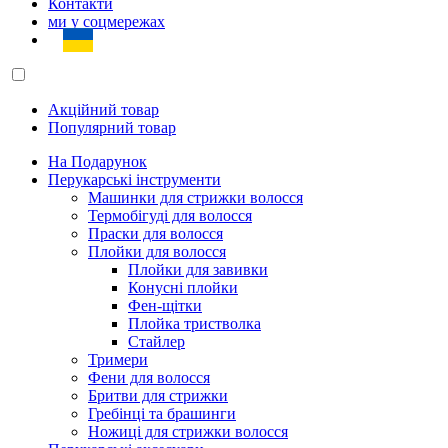
Контакти
ми у соцмережах
Акційний товар
Популярний товар
На Подарунок
Перукарські інструменти
Машинки для стрижки волосся
Термобігуді для волосся
Праски для волосся
Плойки для волосся
Плойки для завивки
Конусні плойки
Фен-щітки
Плойка тристволка
Стайлер
Тримери
Фени для волосся
Бритви для стрижки
Гребінці та брашинги
Ножиці для стрижки волосся