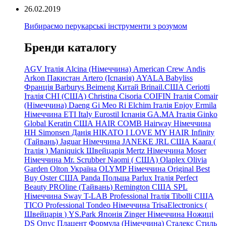
26.02.2019
Вибираємо перукарські інструменти з розумом
Бренди каталогу
AGV Італія
Alcina (Німеччина)
American Crew
Andis
Arkon Пакистан
Artero (Іспанія)
AYALA
Babyliss
Франція
Barburys
Beimeng Китай
Brinail.США
Ceriotti
Італія
CHI (США)
Christina
Cisoria
COIFIN Італія
Comair
(Німеччина) Daeng
Gi
Meo
Ri
Elchim Італія
Enjoy
Ermila
Німеччина
ETI Italy
Eurostil Іспанія
GA.MA Італія
Ginko
Global Keratin США
HAIR COMB
Hairway Німеччина
HH Simonsen Данія
HIKATO
I LOVE MY HAIR
Infinity
(Тайвань)
Jaguar Німеччина
JANEKE
JRL
США
Kaara
(
Італія
)
Maniquick Швейцарія
Mertz Німеччина
Moser
Німеччина
Mr. Scrubber Naomi
(
США)
Olaplex
Olivia
Garden
Olton Україна
OLYMP Німеччина
Original Best
Buy
Oster США
Panda Польща
Parlux Італія
Perfect
Beauty
PROline (Тайвань)
Remington США
SPL
Німеччина
Sway
T-LAB Professional Італія
Tibolli США
TICO
Professional
Tondeo
Німеччина
TrisaElectronics (
Швейцарія
)
YS.Park Японія
Zinger Німеччина
Ножиці
DS
Опус
Плацент Формула (Німеччина)
Сталекс
Стиль