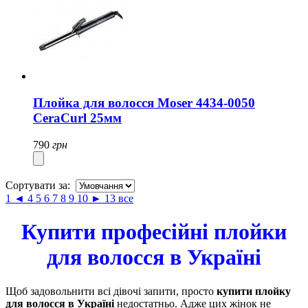
Плойка для волосся Moser 4434-0050
CeraCurl 25мм
790
грн
Сортувати за:
1
◄
4
5
6
7
8
9
10
►
13
все
Купити професійні плойки
для волосся в Україні
Щоб задовольнити всі дівочі запити, просто
купити плойку
для волосся в Україні
недостатньо. Адже цих жінок не