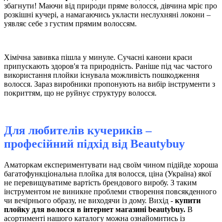
збагнути! Маючи від природи пряме волосся, дівчина мріє про
розкішні кучері, а намагаючись укласти неслухняні локони –
уявляє себе з густим прямим волоссям.
Хімічна завивка пішла у минуле. Сучасні канони краси
припускають здоров'я та природність. Раніше під час частого
використання плойки існувала можливість пошкодження
волосся. Зараз виробники пропонують на вибір інструменти з
покриттям, що не руйнує структуру волосся.
Для любителів кучериків –
професійний підхід від
Вeautybuy
Аматоркам експериментувати над своїм чином підійде хороша
багатофункціональна плойка для волосся, ціна (Україна) якої
не перевищуватиме вартість брендового виробу. З таким
інструментом не виникне проблеми створення повсякденного
чи вечірнього образу, не виходячи із дому. Вихід -
купити
плойку для волосся в інтернет магазині beautybuy.
В
асортименті нашого каталогу можна ознайомитись із