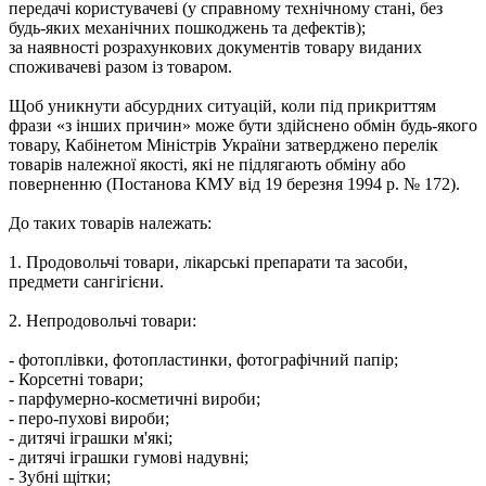
передачі користувачеві (у справному технічному стані, без
будь-яких механічних пошкоджень та дефектів);
за наявності розрахункових документів товару виданих
споживачеві разом із товаром.
Щоб уникнути абсурдних ситуацій, коли під прикриттям
фрази «з інших причин» може бути здійснено обмін будь-якого
товару, Кабінетом Міністрів України затверджено перелік
товарів належної якості, які не підлягають обміну або
поверненню (Постанова КМУ від 19 березня 1994 р. № 172).
До таких товарів належать:
1. Продовольчі товари, лікарські препарати та засоби,
предмети сангігієни.
2. Непродовольчі товари:
- фотоплівки, фотопластинки, фотографічний папір;
- Корсетні товари;
- парфумерно-косметичні вироби;
- перо-пухові вироби;
- дитячі іграшки м'які;
- дитячі іграшки гумові надувні;
- Зубні щітки;