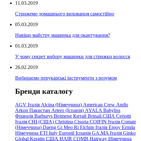
11.03.2019
Стрижемо домашнього вихованця самостійно
05.03.2019
Навіщо майстру машинка для окантування?
01.03.2019
У чому секрет вибору машинки для стрижки волосся
26.02.2019
Вибираємо перукарські інструменти з розумом
Бренди каталогу
AGV Італія
Alcina (Німеччина)
American Crew
Andis
Arkon Пакистан
Artero (Іспанія)
AYALA
Babyliss
Франція
Barburys
Beimeng Китай
Brinail.США
Ceriotti
Італія
CHI (США)
Christina
Cisoria
COIFIN Італія
Comair
(Німеччина) Daeng
Gi
Meo
Ri
Elchim Італія
Enjoy
Ermila
Німеччина
ETI Italy
Eurostil Іспанія
GA.MA Італія
Ginko
Global Keratin США
HAIR COMB
Hairway Німеччина