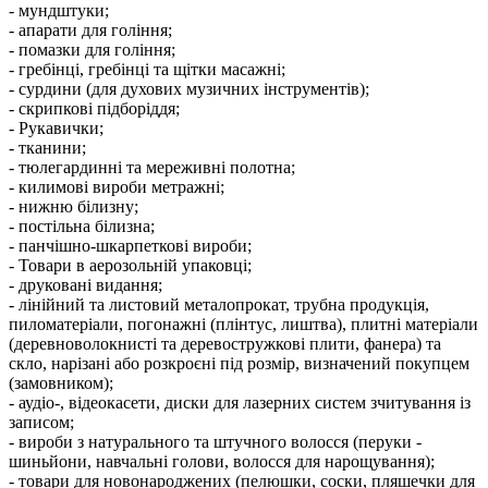
- мундштуки;
- апарати для гоління;
- помазки для гоління;
- гребінці, гребінці та щітки масажні;
- сурдини (для духових музичних інструментів);
- скрипкові підборіддя;
- Рукавички;
- тканини;
- тюлегардинні та мереживні полотна;
- килимові вироби метражні;
- нижню білизну;
- постільна білизна;
- панчішно-шкарпеткові вироби;
- Товари в аерозольній упаковці;
- друковані видання;
- лінійний та листовий металопрокат, трубна продукція,
пиломатеріали, погонажні (плінтус, лиштва), плитні матеріали
(деревноволокнисті та деревостружкові плити, фанера) та
скло, нарізані або розкроєні під розмір, визначений покупцем
(замовником);
- аудіо-, відеокасети, диски для лазерних систем зчитування із
записом;
- вироби з натурального та штучного волосся (перуки -
шиньйони, навчальні голови, волосся для нарощування);
- товари для новонароджених (пелюшки, соски, пляшечки для