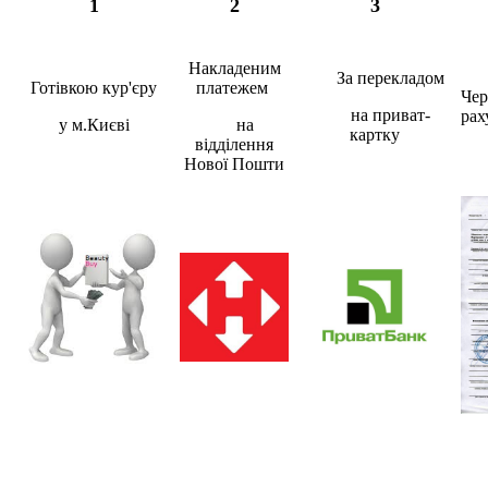
1
2
3
Накладеним
За перекладом
Готівкою кур'єру
платежем
​
Чер
на приват-
рах
у м.Києві
на
картку
відділення
Нової Пошти