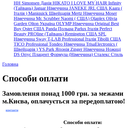
HH Simonsen Данія
HIKATO
I LOVE MY HAIR
Infinity
(Тайвань)
Jaguar Німеччина
JANEKE
JRL
США
Kaara
(
Італія
)
Maniquick Швейцарія
Mertz Німеччина
Moser
Німеччина
Mr. Scrubber Naomi
(
США)
Olaplex
Olivia
Garden
Olton Україна
OLYMP Німеччина
Original Best
Buy
Oster США
Panda Польща
Parlux Італія
Perfect
Beauty
PROline (Тайвань)
Remington США
SPL
Німеччина
Sway
T-LAB Professional Італія
Tibolli США
TICO
Professional
Tondeo
Німеччина
TrisaElectronics (
Швейцарія
)
YS.Park Японія
Zinger Німеччина
Ножиці
DS
Опус
Плацент Формула (Німеччина)
Сталекс
Стиль
Головна
Способи оплати
Замовлення понад 1000 грн. за межами
м.Києва, оплачується за передоплатою!
контакти
Способи оплати: