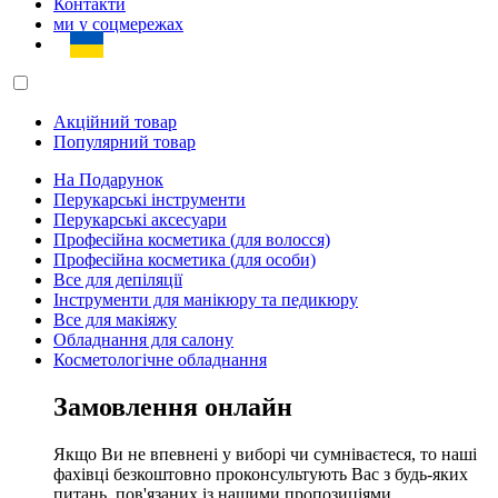
Контакти
ми у соцмережах
Акційний товар
Популярний товар
На Подарунок
Перукарські інструменти
Перукарські аксесуари
Професійна косметика (для волосся)
Професійна косметика (для особи)
Все для депіляції
Інструменти для манікюру та педикюру
Все для макіяжу
Обладнання для салону
Косметологічне обладнання
Замовлення онлайн
Якщо Ви не впевнені у виборі чи сумніваєтеся, то наші
фахівці безкоштовно проконсультують Вас з будь-яких
питань, пов'язаних із нашими пропозиціями